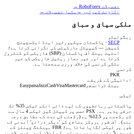
تفصیلات RoboForex
→
اکاؤنٹ کھولیں
→
مکمل تفصیلات
→
ملکی سیاق و سباق
ریگولیٹر
SECP
·
پاکستان سیکیورٹیز اینڈ ایکسچینج
کمیشن — کیپیٹل مارکیٹس کی نگرانی کرتا ہے؛
اسٹیٹ بینک آف پاکستان (SBP) فاریکس کو کنٹرول
کرتا ہے اور غیر مجاز ریٹیل فاریکس کو غیر
ملکی کرنسی کی خلاف ورزی سمجھتا ہے۔
کرنسی
PKR
ادائیگی کے طریقے
بینک ٹرانسفر
Mastercard
Visa
JazzCash
Easypaisa
ٹیکس
پاکستانی رہائشیوں کے لیے ذاتی انکم ٹیکس 35% تک
ترقی پذیر ہے۔ PSX حصص پر کیپٹل گین ٹیکس 4 سال سے
کم رکھنے پر 12.5% ہے (رکھنے کی مدت کے مطابق درجہ
بند)۔ آف شور بروکر منافع کو 'دیگر ذرائع' آمدنی کے
طور پر ٹیکس لگایا جاتا ہے؛ FBR بینکنگ چینلز کے
ذریعے 5 ملین روپے سے زیادہ کے اعلان کردہ ترسیلات پر