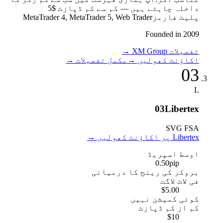
داخلہ چاہتے ہیں — کم سے کم ڈپازٹ $5
پلیٹ فارمز
MetaTrader 4, MetaTrader 5, Web Trader
Founded in 2009
تفصیلات XM Group
→
اکاؤنٹ کھولیں
→
مکمل تفصیلات
→
03
L
03
Libertex
SVG FSA
Libertex پر اکاؤنٹ کھولیں
→
اوسط اسپریڈ
0.50
pip
بروکر کی رینج کا درمیانی
فی لاٹ لاگت
$5.00
کوئی کمیشن نہیں
کم از کم ڈپازٹ
$10