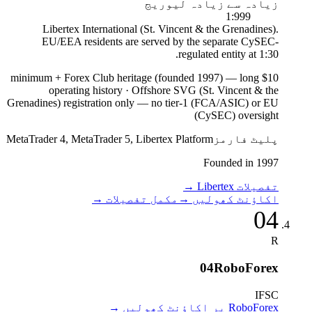
زیادہ سے زیادہ لیوریج
1:999
Libertex International (St. Vincent & the Grenadines).
EU/EEA residents are served by the separate CySEC-
regulated entity at 1:30.
—
long
$10 minimum + Forex Club heritage (founded 1997)
operating history
·
Offshore SVG (St. Vincent & the
Grenadines) registration only — no tier-1 (FCA/ASIC) or EU
(CySEC) oversight
پلیٹ فارمز
MetaTrader 4, MetaTrader 5, Libertex Platform
Founded in 1997
تفصیلات Libertex
→
اکاؤنٹ کھولیں
→
مکمل تفصیلات
→
04
R
04
RoboForex
IFSC
RoboForex پر اکاؤنٹ کھولیں
→