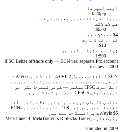
اوسط اسپریڈ
0.20
pip
بروکر کی شائع کردہ معمول کی قدر
فی لاٹ لاگت
$6.00
$4 کمیشن سمیت
کم از کم ڈپازٹ
$10
زیادہ سے زیادہ لیوریج
1:500
IFSC Belize offshore only — ECN tier; separate Pro account
reaches 1:2000
ECN اکاؤنٹ
:
معمول 0.2 + $4 راؤنڈ-ٹرن ≈ $6/لاٹ —
اس فہرست میں سب سے سستے کمیشن ٹیئرز میں سے
ایک
·
صرف IFSC بیلیز — کوئی ٹیئر-1 نگرانی
نہیں، کوئی FSCS کے برابر تحفظ نہیں
مناسب اگر:
آپ غیر محدود، غیر EU-مرکوز دائرہ
اختیار میں ہیں اور $10 انٹری منیمم پر ECN-
style $6/لاٹ پرائسنگ چاہتے ہیں
پلیٹ فارمز
MetaTrader 4, MetaTrader 5, R Stocks Trader
Founded in 2009