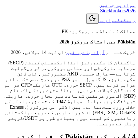
مواد پر جائیں
Stockbrokers
2026
رینکنگ
موازنہ
ممالک کے لحاظ سے بروکرز
·
PK
Pākistān میں اسٹاک بروکرز 2026
ٹریک شدہ از
آزاد جائزہ ٹیم
·
اپ ڈیٹ
14 جولائی، 2026
پاکستان کا سکیورٹیز اینڈ ایکسچینج کمیشن (SECP)
سرمایہ مارکیٹس اور مقامی بروکریجز کو ریگولیٹ
کرتا ہے — عارف حبیب، AKD سکیورٹیز، ٹاپ لائن
سکیورٹیز، JS گلوبل — جو PSX میں درج حصص تک رسائی
فراہم کرتے ہیں۔ SECP خوردہ OTC فاریکس/CFD فراہم
کنندگان کو لائسنس نہیں دیتا؛ سٹیٹ بینک پاکستان
(SBP) آف شور فریقین کے ساتھ غیر مجاز خوردہ فاریکس
ٹریڈنگ کو زرمبادلہ ضوابط 1947 کے تحت زرمبادلہ کی
خلاف ورزی سمجھتا ہے۔ بین الاقوامی بروکرز (Exness،
FBS، XM، OctaFX) آف شور اداروں کے ذریعے پاکستانی
رہائشیوں کو لیتے ہیں، بنیادی طور پر USDT/کرپٹو
ریلز کے ذریعے۔
4 / 4 بروکرز Pākistān کو قبول کرتے