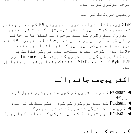
توجہ مرکوز کرتا ہے۔
ریٹیل ٹریڈنگ قواعد
SBP زرمبادلہ ضوابط خوردہ بیرونی FX کو مجاز چینلز
تک محدود کرتے ہیں؛ روشن ڈیجیٹل اکاؤنٹ غیر مقیم
اندرون ملک رقوم کے لیے موجود ہے لیکن باہر جانے
والی قیاس آرائی پر مبنی تجارت کے لیے نہیں۔ FIA نے
غیر مجاز فاریکس لین دین کے لیے افراد پر مقدمہ
چلایا ہے، اگرچہ نفاذ منتخب ہے۔ بروکر فنڈنگ پر
بینکنگ چینل کی پابندیوں کے پیش نظر، Binance اور
Bybit P2P کے ذریعے USDT فنڈنگ بنیادی خوردہ متبادل
ہے۔
اکثر پوچھے جانے والے
Pākistān کے رہائشیوں کو کون سے بروکرز قبول کرتے
ہیں؟
+
Pākistān کے لیے بروکرز کو کون ریگولیٹ کرتا ہے؟
+
کون سے ادائیگی کے طریقے دستیاب ہیں؟
+
Pākistān میں ٹریڈنگ کے لیے ٹیکس کے قواعد کیا ہیں؟
+
کوریج کا دائرہ