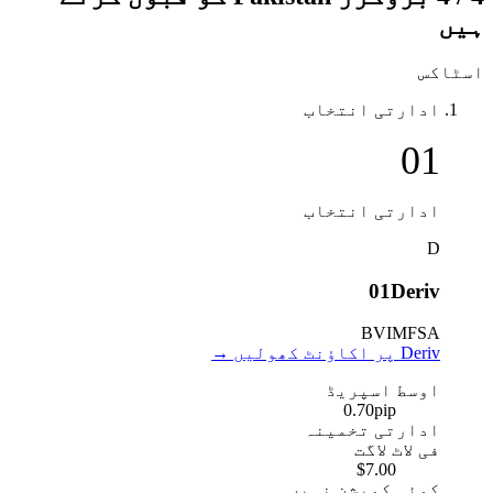
ہیں
اسٹاکس
ادارتی انتخاب
01
ادارتی انتخاب
D
01
Deriv
BVI
MFSA
Deriv پر اکاؤنٹ کھولیں
→
اوسط اسپریڈ
0.70
pip
ادارتی تخمینہ
فی لاٹ لاگت
$7.00
کوئی کمیشن نہیں