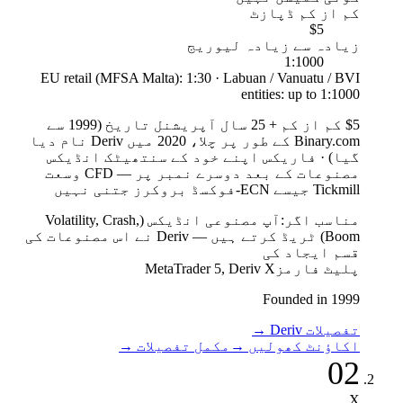
کم از کم ڈپازٹ
$5
زیادہ سے زیادہ لیوریج
1:1000
EU retail (MFSA Malta): 1:30 · Labuan / Vanuatu / BVI
entities: up to 1:1000
$5 کم از کم + 25 سال آپریشنل تاریخ (1999 سے
Binary.com کے طور پر چلا، 2020 میں Deriv نام دیا
گیا)
·
فاریکس اپنے خود کے سنتھیٹک انڈیکس
مصنوعات کے بعد دوسرے نمبر پر — CFD وسعت
Tickmill جیسے ECN-فوکسڈ بروکرز جتنی نہیں
مناسب اگر:
آپ مصنوعی انڈیکس (Volatility, Crash,
Boom) ٹریڈ کرتے ہیں — Deriv نے اس مصنوعات کی
قسم ایجاد کی
پلیٹ فارمز
MetaTrader 5, Deriv X
Founded in 1999
تفصیلات Deriv
→
اکاؤنٹ کھولیں
→
مکمل تفصیلات
→
02
X