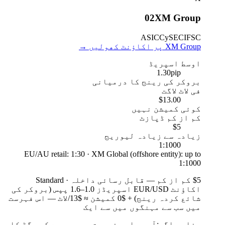
02
XM Group
ASIC
CySEC
IFSC
XM Group پر اکاؤنٹ کھولیں
→
اوسط اسپریڈ
1.30
pip
بروکر کی رینج کا درمیانی
فی لاٹ لاگت
$13.00
کوئی کمیشن نہیں
کم از کم ڈپازٹ
$5
زیادہ سے زیادہ لیوریج
1:1000
EU/AU retail: 1:30 · XM Global (offshore entity): up to
1:1000
$5 کم از کم
—
قابل رسائی داخلہ
·
Standard
اکاؤنٹ EUR/USD اسپریڈز 1.0–1.6 پپس (بروکر کی
شائع کردہ رینج) + $0 کمیشن ≈ $13/لاٹ — اس فہرست
میں سب سے مہنگوں میں سے ایک
مناسب اگر:
آپ ہماری فہرست میں سب سے کم رگڑ کا