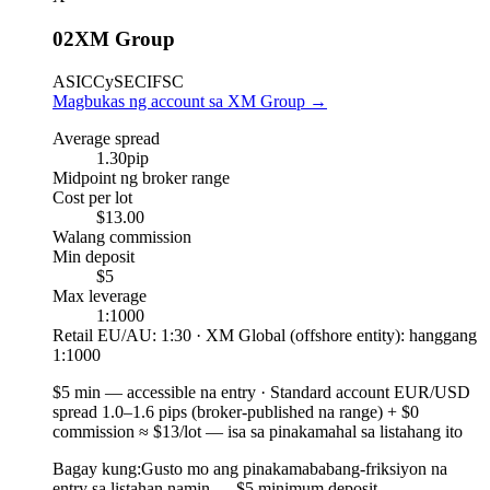
02
XM Group
ASIC
CySEC
IFSC
Magbukas ng account sa XM Group
→
Average spread
1.30
pip
Midpoint ng broker range
Cost per lot
$13.00
Walang commission
Min deposit
$5
Max leverage
1:1000
Retail EU/AU: 1:30 · XM Global (offshore entity): hanggang
1:1000
$5 min
—
accessible na entry
·
Standard account EUR/USD
spread 1.0–1.6 pips (broker-published na range) + $0
commission ≈ $13/lot — isa sa pinakamahal sa listahang ito
Bagay kung:
Gusto mo ang pinakamababang-friksiyon na
entry sa listahan namin — $5 minimum deposit