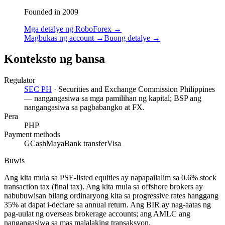
Founded in 2009
Mga detalye ng RoboForex
→
Magbukas ng account
→
Buong detalye
→
Konteksto ng bansa
Regulator
SEC PH
·
Securities and Exchange Commission Philippines
— nangangasiwa sa mga pamilihan ng kapital; BSP ang
nangangasiwa sa pagbabangko at FX.
Pera
PHP
Payment methods
GCash
Maya
Bank transfer
Visa
Buwis
Ang kita mula sa PSE-listed equities ay napapailalim sa 0.6% stock
transaction tax (final tax). Ang kita mula sa offshore brokers ay
nabubuwisan bilang ordinaryong kita sa progressive rates hanggang
35% at dapat i-declare sa annual return. Ang BIR ay nag-aatas ng
pag-uulat ng overseas brokerage accounts; ang AMLC ang
nangangasiwa sa mas malalaking transaksyon.