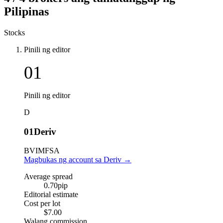
Pilipinas
Stocks
Pinili ng editor
01
Pinili ng editor
D
01
Deriv
BVI
MFSA
Magbukas ng account sa Deriv
→
Average spread
0.70
pip
Editorial estimate
Cost per lot
$7.00
Walang commission