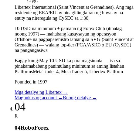
1:999
Libertex International (Saint Vincent at Grenadines). Ang mga
residente ng EEA/EU ay pinaglilingkuran ng hiwalay na
entity na nireregula ng CySEC sa 1:30.
10 USD na minimum + pamana ng Forex Club (itinatag
noong 1997)
—
mahabang kasaysayan ng operasyon
·
Offshore na pagpaparehistro lamang sa SVG (Saint Vincent at
Grenadines) — walang top-tier (FCA/ASIC) o EU (CySEC)
na pangangasiwa
Bagay kung:
May 10 USD ka para magsimula — isa sa
pinakamababang panimulang minimum sa aming listahan
Platforms
MetaTrader 4, MetaTrader 5, Libertex Platform
Founded in 1997
Mga detalye ng Libertex
→
Magbukas ng account
→
Buong detalye
→
04
R
04
RoboForex