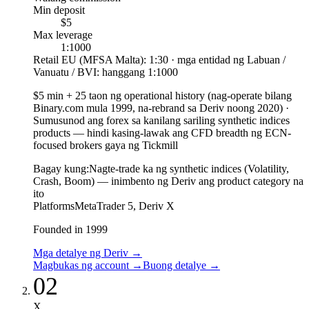
Min deposit
$5
Max leverage
1:1000
Retail EU (MFSA Malta): 1:30 · mga entidad ng Labuan /
Vanuatu / BVI: hanggang 1:1000
$5 min + 25 taon ng operational history (nag-operate bilang
Binary.com mula 1999, na-rebrand sa Deriv noong 2020)
·
Sumusunod ang forex sa kanilang sariling synthetic indices
products — hindi kasing-lawak ang CFD breadth ng ECN-
focused brokers gaya ng Tickmill
Bagay kung:
Nagte-trade ka ng synthetic indices (Volatility,
Crash, Boom) — inimbento ng Deriv ang product category na
ito
Platforms
MetaTrader 5, Deriv X
Founded in 1999
Mga detalye ng Deriv
→
Magbukas ng account
→
Buong detalye
→
02
X