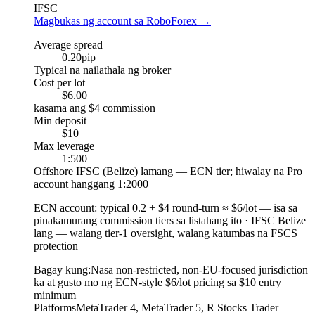
IFSC
Magbukas ng account sa RoboForex
→
Average spread
0.20
pip
Typical na nailathala ng broker
Cost per lot
$6.00
kasama ang $4 commission
Min deposit
$10
Max leverage
1:500
Offshore IFSC (Belize) lamang — ECN tier; hiwalay na Pro
account hanggang 1:2000
ECN account
:
typical 0.2 + $4 round-turn ≈ $6/lot — isa sa
pinakamurang commission tiers sa listahang ito
·
IFSC Belize
lang — walang tier-1 oversight, walang katumbas na FSCS
protection
Bagay kung:
Nasa non-restricted, non-EU-focused jurisdiction
ka at gusto mo ng ECN-style $6/lot pricing sa $10 entry
minimum
Platforms
MetaTrader 4, MetaTrader 5, R Stocks Trader