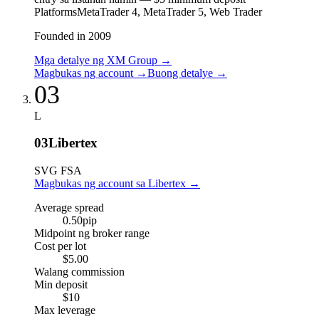
Platforms
MetaTrader 4, MetaTrader 5, Web Trader
Founded in 2009
Mga detalye ng XM Group
→
Magbukas ng account
→
Buong detalye
→
03
L
03
Libertex
SVG FSA
Magbukas ng account sa Libertex
→
Average spread
0.50
pip
Midpoint ng broker range
Cost per lot
$5.00
Walang commission
Min deposit
$10
Max leverage