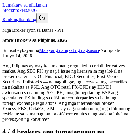
Lumaktaw sa nilalaman
Stockbrokers
2026
Ranking
Ihambing
Mga Broker ayon sa Bansa
·
PH
Stock Brokers sa Pilipinas, 2026
Sinusubaybayan ng
Malayang pangkat ng pagsusuri
·
Na-update
Hulyo 14, 2026
Ang Pilipinas ay may katamtamang regulated na retail derivatives
market. Ang SEC PH ay nag-i-issue ng lisensya sa mga lokal na
broker-dealer — COL Financial, BDO Securities, First Metro
Securities, Philstocks — na nagbibigay ng access sa mga securities
na nakalista sa PSE. Ang OTC retail FX/CFDs ay HINDI
awtorisado sa ilalim ng SEC PH; pinaghihigpitan ng BSP ang
speculative FX trading sa offshore counterparties sa ilalim ng
foreign exchange regulations. Ang mga international broker —
Exness, FBS, OctaFX, XM — ay nag-o-onboard ng mga Pilipinong
residente sa pamamagitan ng offshore entities nang walang lokal na
proteksyon ng konsumer.
4 / 4 brokers ang tumatanggap ng