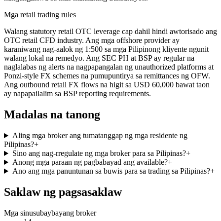
Mga retail trading rules
Walang statutory retail OTC leverage cap dahil hindi awtorisado ang
OTC retail CFD industry. Ang mga offshore provider ay
karaniwang nag-aalok ng 1:500 sa mga Pilipinong kliyente ngunit
walang lokal na remedyo. Ang SEC PH at BSP ay regular na
naglalabas ng alerts na nagpapangalan ng unauthorized platforms at
Ponzi-style FX schemes na pumupuntirya sa remittances ng OFW.
Ang outbound retail FX flows na higit sa USD 60,000 bawat taon
ay napapailalim sa BSP reporting requirements.
Madalas na tanong
Aling mga broker ang tumatanggap ng mga residente ng
Pilipinas?
+
Sino ang nag-rregulate ng mga broker para sa Pilipinas?
+
Anong mga paraan ng pagbabayad ang available?
+
Ano ang mga panuntunan sa buwis para sa trading sa Pilipinas?
+
Saklaw ng pagsasaklaw
Mga sinusubaybayang broker