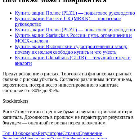
Купить акции Полюс (PLZL) — пошаговое руководство
Купить акции Россети СК (MRKK) — пошаговое
руководство
Купить акции Полюс (PLZL) — пошаговое руководство
Купить акции Starbucks в России: пути, ограничения и
MOEX-аналоги
Купить акции Выборгский судостроительный завод:
почему их нельзя свободно купить и что учесть
Купить акции Globaltrans (GLTR) — текущий статус и
аналоги
Предупреждение о рисках
.
Торговля на финансовых рынках
связана с риском убытков. Согласно различным источникам,
вероятность потери всего инвестированного капитала
составляет от 80% до 95%.
Stockbrokers
Риск
·
Инвестиции в ценные бумаги связаны с риском потери
капитала. Доходность в прошлом не гарантирует результата в
будущем — оценивайте риски перед вложением.
Топ-10 брокеров
Регуляторы
Страны
Сравнение
брокеров
Методология
О нас
Конфиденциальность