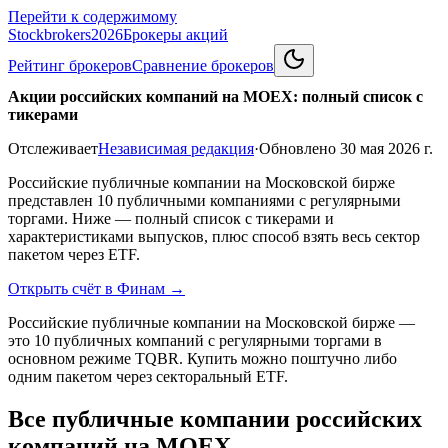
Перейти к содержимому
Stockbrokers
2026
Брокеры акций
Рейтинг брокеров
Сравнение брокеров
Акции российских компаний на MOEX: полный список с
тикерами
Отслеживает
Независимая редакция
·
Обновлено
30 мая 2026 г.
Российские публичные компании на Московской бирже
представлен 10 публичными компаниями с регулярными
торгами. Ниже — полный список с тикерами и
характеристиками выпусков, плюс способ взять весь сектор
пакетом через ETF.
Открыть счёт в Финам
→
Российские публичные компании на Московской бирже —
это 10 публичных компаний с регулярными торгами в
основном режиме TQBR. Купить можно поштучно либо
одним пакетом через секторальный ETF.
Все публичные компании российских
компаний на MOEX