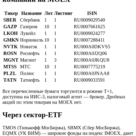
Тикер
Название
Лот
Листинг
ISIN
SBER
Сбербанк
1
1
RU0009029540
GAZP
Газпром
10
1
RU0007661625
LKOH
Лукойл
1
1
RU0009024277
GMKN
Норникель
10
1
RU0007288411
NVTK
Новатэк
1
1
RU000A0DKVS5
ROSN
Роснефть
1
1
RU000A0J2Q06
MGNT
Магнит
1
3
RU000A0JKQU8
MTSS
МТС
10
1
RU0007775219
PLZL
Полюс
1
1
RU000A0JNAA8
TATN
Татнефть
1
1
RU0009033591
Все перечисленные бумаги торгуются в режиме Т+1,
доступны на ИИС-3, налоговый агент — брокер. Дробных
акций по этим тикерам на MOEX нет.
Через сектор-ETF
TMOS (Тинькофф МосБиржа), SBMX (Сбер МосБиржа),
EQMX (УК ВИМ) — широкие фонды на индекс IMOEX, дают