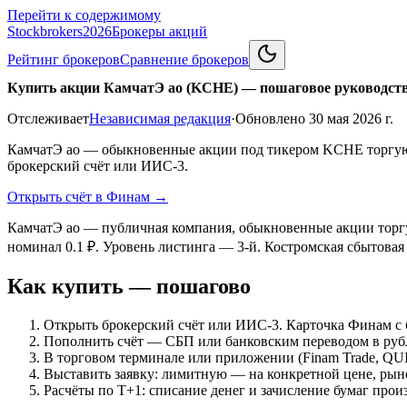
Перейти к содержимому
Stockbrokers
2026
Брокеры акций
Рейтинг брокеров
Сравнение брокеров
Купить акции КамчатЭ ао (KCHE) — пошаговое руководст
Отслеживает
Независимая редакция
·
Обновлено
30 мая 2026 г.
КамчатЭ ао — обыкновенные акции под тикером KCHE торгуют
брокерский счёт или ИИС-3.
Открыть счёт в Финам
→
КамчатЭ ао — публичная компания, обыкновенные акции торг
номинал 0.1 ₽. Уровень листинга — 3-й. Костромская сбытов
Как купить — пошагово
Открыть брокерский счёт или ИИС-3. Карточка Финам с 
Пополнить счёт — СБП или банковским переводом в руб
В торговом терминале или приложении (Finam Trade, QU
Выставить заявку: лимитную — на конкретной цене, рын
Расчёты по Т+1: списание денег и зачисление бумаг прои