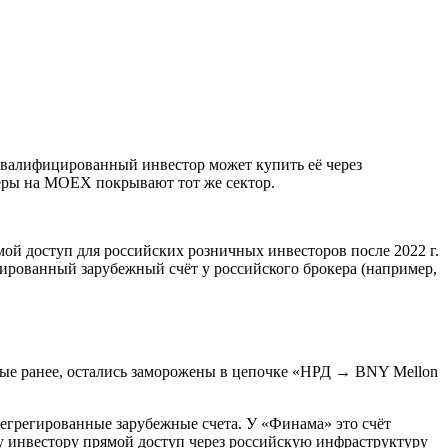
квалифицированный инвестор может купить её через
керы на MOEX покрывают тот же сектор.
й доступ для российских розничных инвесторов после 2022 г.
ированный зарубежный счёт у российского брокера (например,
ные ранее, остались заморожены в цепочке «НРД → BNY Mellon
егрегированные зарубежные счета. У «Финама» это счёт
у инвестору прямой доступ через российскую инфраструктуру