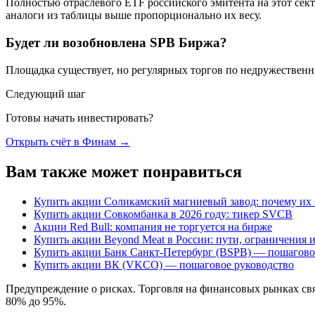
Полностью отраслевого ETF российского эмитента на этот с
аналоги из таблицы выше пропорционально их весу.
Будет ли возобновлена SPB Биржа?
Площадка существует, но регулярных торгов по недружественны
Следующий шаг
Готовы начать инвестировать?
Открыть счёт в Финам
→
Вам также может понравиться
Купить акции Соликамский магниевый завод: почему их б
Купить акции Совкомбанка в 2026 году: тикер SVCB
Акции Red Bull: компания не торгуется на бирже
Купить акции Beyond Meat в России: пути, ограничения
Купить акции Банк Санкт-Петербург (BSPB) — пошагово
Купить акции ВК (VKCO) — пошаговое руководство
Предупреждение о рисках
.
Торговля на финансовых рынках свя
80% до 95%.