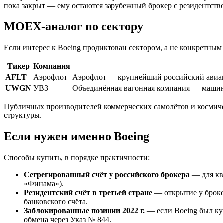
пока закрыт — ему остаются зарубежный брокер с резидентств
MOEX-аналог по сектору
Если интерес к Boeing продиктован сектором, а не конкретны
Тикер
Компания
AFLT
Аэрофлот
Аэрофлот — крупнейший российский авиап
UWGN
УВЗ
Объединённая вагонная компания — машин
Публичных производителей коммерческих самолётов и космич
структуры.
Если нужен именно Boeing
Способы купить, в порядке практичности:
Сегрегированный счёт у российского брокера
— для кв
«Финама»).
Резидентский счёт в третьей стране
— открытие у броке
банковского счёта.
Заблокированные позиции 2022 г.
— если Boeing был ку
обмена через Указ № 844.