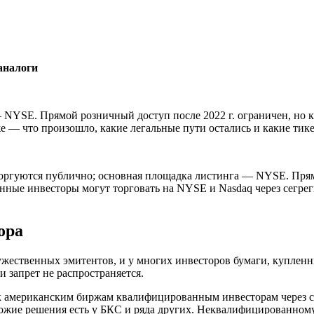
аналоги
 NYSE. Прямой розничный доступ после 2022 г. ограничен, но 
е — что произошло, какие легальные пути остались и какие ти
оргуются публично; основная площадка листинга — NYSE. Прямо
ные инвесторы могут торговать на NYSE и Nasdaq через сегрег
ора
ужественных эмитентов, и у многих инвесторов бумаги, куплен
 запрет не распространяется.
к американским биржам квалифицированным инвесторам через с
хожие решения есть у БКС и ряда других. Неквалифицированном