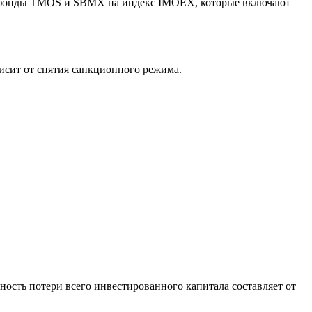
ие фонды TMOS и SBMX на индекс IMOEX, которые включают
висит от снятия санкционного режима.
ность потери всего инвестированного капитала составляет от