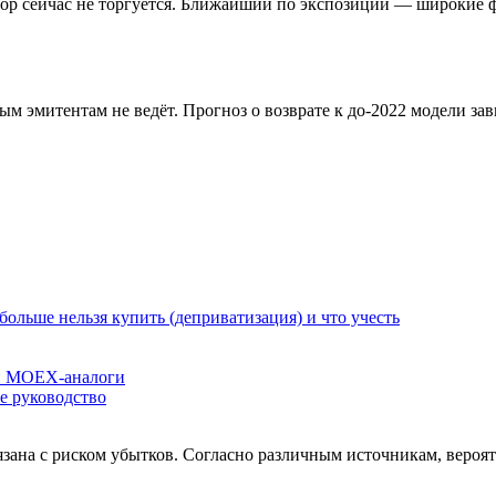
ектор сейчас не торгуется. Ближайший по экспозиции — широк
м эмитентам не ведёт. Прогноз о возврате к до-2022 модели за
ольше нельзя купить (деприватизация) и что учесть
 и MOEX-аналоги
е руководство
зана с риском убытков. Согласно различным источникам, вероят