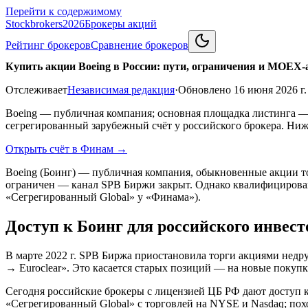
Перейти к содержимому
Stockbrokers
2026
Брокеры акций
Рейтинг брокеров
Сравнение брокеров
Купить акции Boeing в России: пути, ограничения и MOEX-
Отслеживает
Независимая редакция
·
Обновлено
16 июня 2026 г.
Boeing — публичная компания; основная площадка листинга —
сегрегированный зарубежный счёт у российского брокера. Ниж
Открыть счёт в Финам
→
Boeing (Боинг) — публичная компания, обыкновенные акции т
ограничен — канал SPB Биржи закрыт. Однако квалифицирован
«Сегрегированный Global» у «Финама»).
Доступ к Боинг для российского инвест
В марте 2022 г. SPB Биржа приостановила торги акциями недр
→ Euroclear». Это касается старых позиций — на новые покупки
Сегодня российские брокеры с лицензией ЦБ РФ дают доступ 
«Сегрегированный Global» с торговлей на NYSE и Nasdaq; по