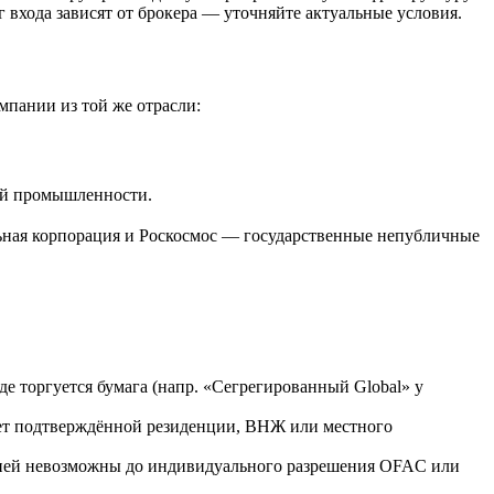
 входа зависят от брокера — уточняйте актуальные условия.
мпании из той же отрасли:
ой промышленности.
ьная корпорация и Роскосмос — государственные непубличные
 торгуется бумага (напр. «Сегрегированный Global» у
ет подтверждённой резиденции, ВНЖ или местного
 с ней невозможны до индивидуального разрешения OFAC или