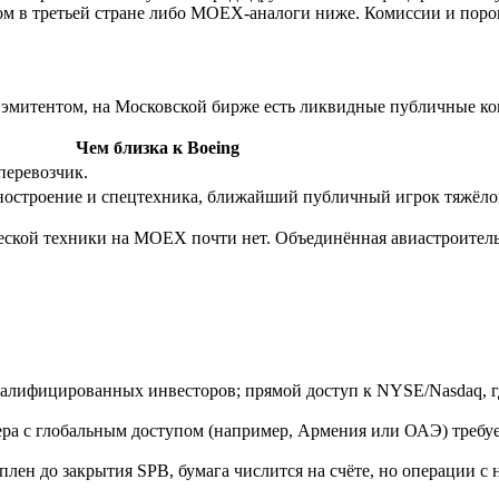
ом в третьей стране либо MOEX-аналоги ниже. Комиссии и порог
м эмитентом, на Московской бирже есть ликвидные публичные ко
Чем близка к Boeing
еревозчик.
остроение и спецтехника, ближайший публичный игрок тяжёл
еской техники на MOEX почти нет. Объединённая авиастроител
алифицированных инвесторов; прямой доступ к NYSE/Nasdaq, где
ра с глобальным доступом (например, Армения или ОАЭ) требу
плен до закрытия SPB, бумага числится на счёте, но операции