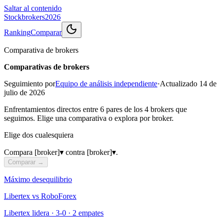
Saltar al contenido
Stockbrokers
2026
Ranking
Comparar
Comparativa de brokers
Comparativas de brokers
Seguimiento por
Equipo de análisis independiente
·
Actualizado
14 de
julio de 2026
Enfrentamientos directos entre 6 pares de los 4 brokers que
seguimos. Elige una comparativa o explora por broker.
Elige dos cualesquiera
Compara
[broker]
▾
contra
[broker]
▾
.
Comparar →
Máximo desequilibrio
Libertex
vs
RoboForex
Libertex lidera
·
3
-
0
·
2 empates