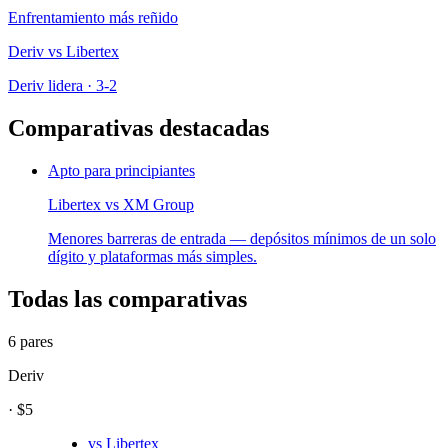
Enfrentamiento más reñido
Deriv
vs
Libertex
Deriv lidera
·
3
-
2
Comparativas destacadas
Apto para principiantes
Libertex
vs
XM Group
Menores barreras de entrada — depósitos mínimos de un solo
dígito y plataformas más simples.
Todas las comparativas
6 pares
Deriv
·
$5
vs
Libertex