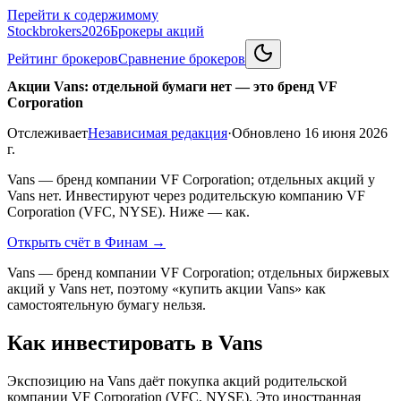
Перейти к содержимому
Stockbrokers
2026
Брокеры акций
Рейтинг брокеров
Сравнение брокеров
Акции Vans: отдельной бумаги нет — это бренд VF
Corporation
Отслеживает
Независимая редакция
·
Обновлено
16 июня 2026
г.
Vans — бренд компании VF Corporation; отдельных акций у
Vans нет. Инвестируют через родительскую компанию VF
Corporation (VFC, NYSE). Ниже — как.
Открыть счёт в Финам
→
Vans — бренд компании VF Corporation; отдельных биржевых
акций у Vans нет, поэтому «купить акции Vans» как
самостоятельную бумагу нельзя.
Как инвестировать в Vans
Экспозицию на Vans даёт покупка акций родительской
компании VF Corporation (VFC, NYSE). Это иностранная