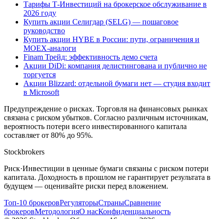
Тарифы Т-Инвестиций на брокерское обслуживание в
2026 году
Купить акции Селигдар (SELG) — пошаговое
руководство
Купить акции HYBE в России: пути, ограничения и
MOEX-аналоги
Finam Трейд: эффективность демо счета
Акции DiDi: компания делистингована и публично не
торгуется
Акции Blizzard: отдельной бумаги нет — студия входит
в Microsoft
Предупреждение о рисках
.
Торговля на финансовых рынках
связана с риском убытков. Согласно различным источникам,
вероятность потери всего инвестированного капитала
составляет от 80% до 95%.
Stockbrokers
Риск
·
Инвестиции в ценные бумаги связаны с риском потери
капитала. Доходность в прошлом не гарантирует результата в
будущем — оценивайте риски перед вложением.
Топ-10 брокеров
Регуляторы
Страны
Сравнение
брокеров
Методология
О нас
Конфиденциальность