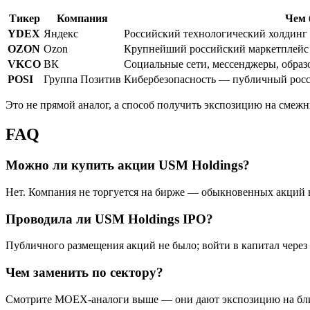
Тикер
Компания
Чем 
YDEX
Яндекс
Российский технологический холдинг с
OZON
Ozon
Крупнейший российский маркетплейс 
VKCO
ВК
Социальные сети, мессенджеры, образ
POSI
Группа Позитив
Кибербезопасность — публичный росс
Это не прямой аналог, а способ получить экспозицию на смеж
FAQ
Можно ли купить акции USM Holdings?
Нет. Компания не торгуется на бирже — обыкновенных акций 
Проводила ли USM Holdings IPO?
Публичного размещения акций не было; войти в капитал через 
Чем заменить по сектору?
Смотрите MOEX-аналоги выше — они дают экспозицию на бли