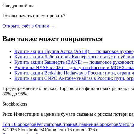
Следующий шаг
Готовы начать инвестировать?
Открыть счёт в Финам
→
Вам также может понравиться
Купить акции Группа Астра (ASTR) — пошаговое руково
Купить акции Лаборатория Касперского: статус и публ
Купить акции Башнефть (BANE) — пошаговое руководст
Акции на NYSE в 2026 — доступ из России и MOEX-ана
Купить акции Berkshire Hathaway в России: пути, огран
Купить акции CNPC-Актобемунайгаз в России: пути, ог
Предупреждение о рисках
.
Торговля на финансовых рынках свя
80% до 95%.
Stockbrokers
Риск
·
Инвестиции в ценные бумаги связаны с риском потери ка
Топ-10 брокеров
Регуляторы
Страны
Сравнение брокеров
Методо
©
2026
Stockbrokers
Обновлено
16 июня 2026 г.