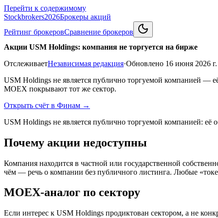
Перейти к содержимому
Stockbrokers
2026
Брокеры акций
Рейтинг брокеров
Сравнение брокеров
Акции USM Holdings: компания не торгуется на бирже
Отслеживает
Независимая редакция
·
Обновлено
16 июня 2026 г.
USM Holdings не является публично торгуемой компанией — её
MOEX покрывают тот же сектор.
Открыть счёт в Финам
→
USM Holdings не является публично торгуемой компанией: её 
Почему акции недоступны
Компания находится в частной или государственной собственно
чём — речь о компании без публичного листинга. Любые «токе
MOEX-аналог по сектору
Если интерес к USM Holdings продиктован сектором, а не кон