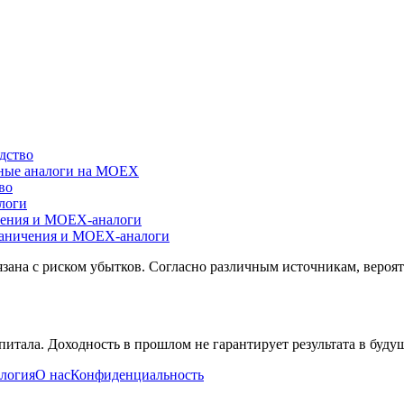
дство
ичные аналоги на MOEX
во
логи
ичения и MOEX-аналоги
раничения и MOEX-аналоги
зана с риском убытков. Согласно различным источникам, вероят
питала. Доходность в прошлом не гарантирует результата в буд
логия
О нас
Конфиденциальность