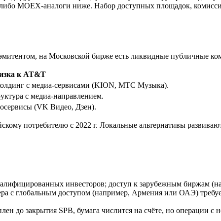
е либо MOEX-аналоги ниже. Набор доступных площадок, комиссии
эмитентом, на Московской бирже есть ликвидные публичные ком
изка к AT&T
олдинг с медиа-сервисами (KION, МТС Музыка).
уктура с медиа-направлением.
осервисы (VK Видео, Дзен).
кому потребителю с 2022 г. Локальные альтернативы развивают
алифицированных инвесторов; доступ к зарубежным биржам (на
ра с глобальным доступом (например, Армения или ОАЭ) требу
ен до закрытия SPB, бумага числится на счёте, но операции с