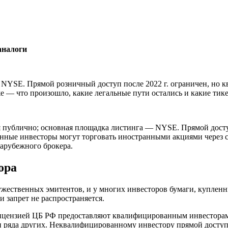
аналоги
YSE. Прямой розничный доступ после 2022 г. ограничен, но к
е — что произошло, какие легальные пути остались и какие ти
публично; основная площадка листинга — NYSE. Прямой доступ
ные инвесторы могут торговать иностранными акциями через с
зарубежного брокера.
ора
ужественных эмитентов, и у многих инвесторов бумаги, куплен
 запрет не распространяется.
ицензией ЦБ РФ предоставляют квалифицированным инвесторам 
 и ряда других. Неквалифицированному инвестору прямой досту