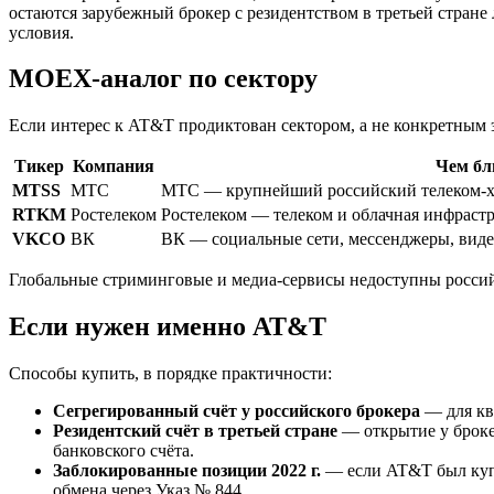
остаются зарубежный брокер с резидентством в третьей стран
условия.
MOEX-аналог по сектору
Если интерес к AT&T продиктован сектором, а не конкретным 
Тикер
Компания
Чем бл
MTSS
МТС
МТС — крупнейший российский телеком-х
RTKM
Ростелеком
Ростелеком — телеком и облачная инфрастр
VKCO
ВК
ВК — социальные сети, мессенджеры, виде
Глобальные стриминговые и медиа-сервисы недоступны российс
Если нужен именно AT&T
Способы купить, в порядке практичности:
Сегрегированный счёт у российского брокера
— для кв
Резидентский счёт в третьей стране
— открытие у броке
банковского счёта.
Заблокированные позиции 2022 г.
— если AT&T был купл
обмена через Указ № 844.