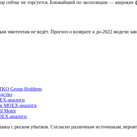
ектор сейчас не торгуется. Ближайший по экспозиции — широк
м эмитентам не ведёт. Прогноз о возврате к до-2022 модели за
TKO Group Holdings
дство
OEX-аналоги
я и MOEX-аналоги
ll Motor
MOEX-аналоги
зана с риском убытков. Согласно различным источникам, вероят