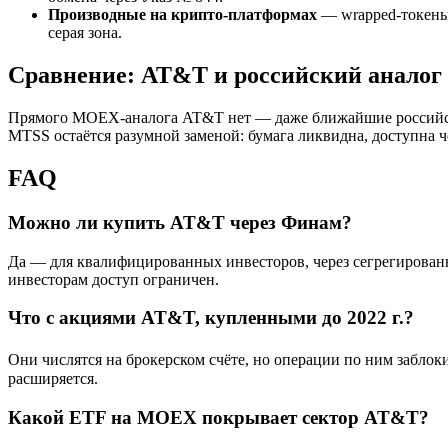
Производные на крипто-платформах
— wrapped-токены 
серая зона.
Сравнение: AT&T и российский аналог
Прямого MOEX-аналога AT&T нет — даже ближайшие российски
MTSS остаётся разумной заменой: бумага ликвидна, доступна 
FAQ
Можно ли купить AT&T через Финам?
Да — для квалифицированных инвесторов, через сегрегирован
инвесторам доступ ограничен.
Что с акциями AT&T, купленными до 2022 г.?
Они числятся на брокерском счёте, но операции по ним заблоки
расширяется.
Какой ETF на MOEX покрывает сектор AT&T?