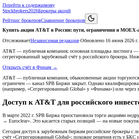
Перейти к содержимому
Stockbrokers
2026
Брокеры акций
Рейтинг брокеров
Сравнение брокеров
Купить акции AT&T в России: пути, ограничения и MOEX-
Отслеживает
Независимая редакция
·
Обновлено
16 июня 2026 г.
AT&T — публичная компания; основная площадка листинга — N
сегрегированный зарубежный счёт у российского брокера. Ниж
Открыть счёт в Финам
→
AT&T — публичная компания, обыкновенные акции торгуются 
ограничен — канал SPB Биржи закрыт. Однако квалифицирован
(например, «Сегрегированный Global» у «Финама») или через 
Доступ к AT&T для российского инвест
В марте 2022 г. SPB Биржа приостановила торги акциями недр
→ Euroclear». Это касается старых позиций — на новые покупки
Сегодня доступ к зарубежным биржам российские брокеры с л
счёт «Сегрегированный Global»; похожие решения есть у БКС