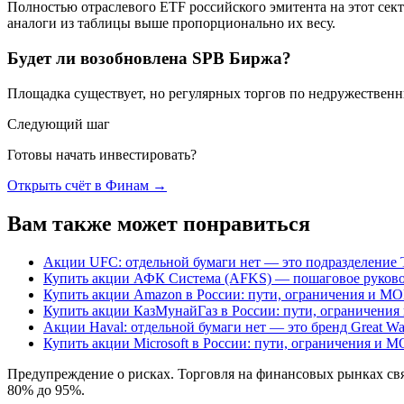
Полностью отраслевого ETF российского эмитента на этот с
аналоги из таблицы выше пропорционально их весу.
Будет ли возобновлена SPB Биржа?
Площадка существует, но регулярных торгов по недружественны
Следующий шаг
Готовы начать инвестировать?
Открыть счёт в Финам
→
Вам также может понравиться
Акции UFC: отдельной бумаги нет — это подразделение 
Купить акции АФК Система (AFKS) — пошаговое руково
Купить акции Amazon в России: пути, ограничения и M
Купить акции КазМунайГаз в России: пути, ограничени
Акции Haval: отдельной бумаги нет — это бренд Great Wa
Купить акции Microsoft в России: пути, ограничения и 
Предупреждение о рисках
.
Торговля на финансовых рынках свя
80% до 95%.