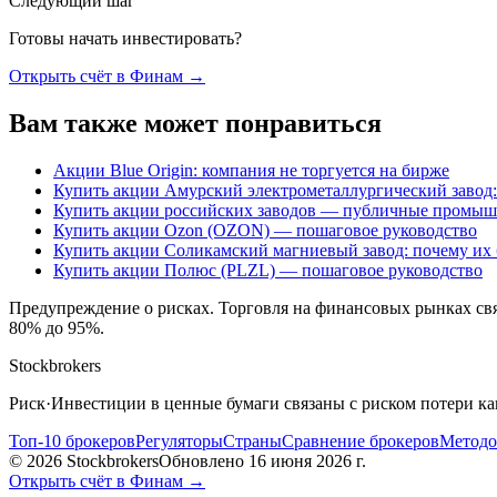
Следующий шаг
Готовы начать инвестировать?
Открыть счёт в Финам
→
Вам также может понравиться
Акции Blue Origin: компания не торгуется на бирже
Купить акции Амурский электрометаллургический завод
Купить акции российских заводов — публичные промы
Купить акции Ozon (OZON) — пошаговое руководство
Купить акции Соликамский магниевый завод: почему их б
Купить акции Полюс (PLZL) — пошаговое руководство
Предупреждение о рисках
.
Торговля на финансовых рынках свя
80% до 95%.
Stockbrokers
Риск
·
Инвестиции в ценные бумаги связаны с риском потери ка
Топ-10 брокеров
Регуляторы
Страны
Сравнение брокеров
Методо
©
2026
Stockbrokers
Обновлено
16 июня 2026 г.
Открыть счёт в Финам
→