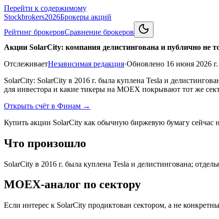
Перейти к содержимому
Stockbrokers
2026
Брокеры акций
Рейтинг брокеров
Сравнение брокеров
Акции SolarCity: компания делистингована и публично не т
Отслеживает
Независимая редакция
·
Обновлено
16 июня 2026 г.
SolarCity: SolarCity в 2016 г. была куплена Tesla и делистинг
для инвестора и какие тикеры на MOEX покрывают тот же сект
Открыть счёт в Финам
→
Купить акции SolarCity как обычную биржевую бумагу сейчас 
Что произошло
SolarCity в 2016 г. была куплена Tesla и делистингована; отде
MOEX-аналог по сектору
Если интерес к SolarCity продиктован сектором, а не конкрет