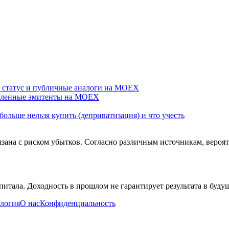
: статус и публичные аналоги на MOEX
шленные эмитенты на MOEX
ольше нельзя купить (деприватизация) и что учесть
зана с риском убытков. Согласно различным источникам, вероят
питала. Доходность в прошлом не гарантирует результата в буд
логия
О нас
Конфиденциальность