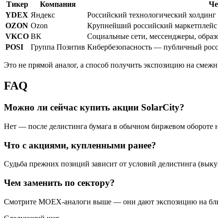
Тикер
Компания
Че
YDEX
Яндекс
Российский технологический холдинг с
OZON
Ozon
Крупнейший российский маркетплейс 
VKCO
ВК
Социальные сети, мессенджеры, образ
POSI
Группа Позитив
Кибербезопасность — публичный росс
Это не прямой аналог, а способ получить экспозицию на смеж
FAQ
Можно ли сейчас купить акции SolarCity?
Нет — после делистинга бумага в обычном биржевом обороте 
Что с акциями, купленными ранее?
Судьба прежних позиций зависит от условий делистинга (выкуп
Чем заменить по сектору?
Смотрите MOEX-аналоги выше — они дают экспозицию на бли