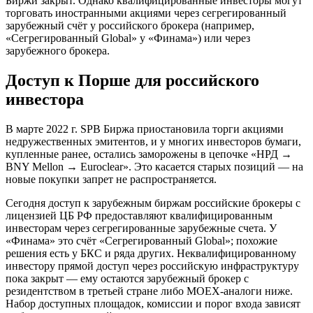
Биржи закрыт. Однако квалифицированные инвесторы могут
торговать иностранными акциями через сегрегированный
зарубежный счёт у российского брокера (например,
«Сегрегированный Global» у «Финама») или через
зарубежного брокера.
Доступ к Порше для российского
инвестора
В марте 2022 г. SPB Биржа приостановила торги акциями
недружественных эмитентов, и у многих инвесторов бумаги,
купленные ранее, остались заморожены в цепочке «НРД →
BNY Mellon → Euroclear». Это касается старых позиций — на
новые покупки запрет не распространяется.
Сегодня доступ к зарубежным биржам российские брокеры с
лицензией ЦБ РФ предоставляют квалифицированным
инвесторам через сегрегированные зарубежные счета. У
«Финама» это счёт «Сегрегированный Global»; похожие
решения есть у БКС и ряда других. Неквалифицированному
инвестору прямой доступ через российскую инфраструктуру
пока закрыт — ему остаются зарубежный брокер с
резидентством в третьей стране либо MOEX-аналоги ниже.
Набор доступных площадок, комиссии и порог входа зависят