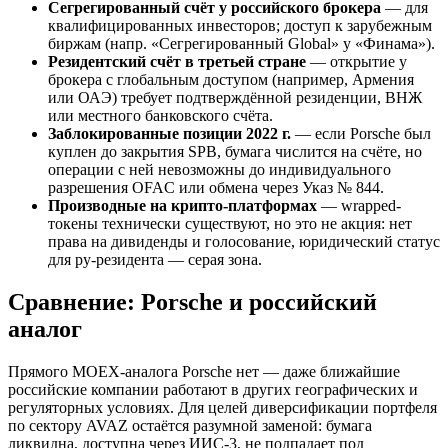
Сегрегированный счёт у российского брокера
— для
квалифицированных инвесторов; доступ к зарубежным
биржам (напр. «Сегрегированный Global» у «Финама»).
Резидентский счёт в третьей стране
— открытие у
брокера с глобальным доступом (например, Армения
или ОАЭ) требует подтверждённой резиденции, ВНЖ
или местного банковского счёта.
Заблокированные позиции 2022 г.
— если Porsche был
куплен до закрытия SPB, бумага числится на счёте, но
операции с ней невозможны до индивидуального
разрешения OFAC или обмена через Указ № 844.
Производные на крипто-платформах
— wrapped-
токены технически существуют, но это не акция: нет
права на дивиденды и голосование, юридический статус
для ру-резидента — серая зона.
Сравнение: Porsche и российский
аналог
Прямого MOEX-аналога Porsche нет — даже ближайшие
российские компании работают в других географических и
регуляторных условиях. Для целей диверсификации портфеля
по сектору AVAZ остаётся разумной заменой: бумага
ликвидна, доступна через ИИС-3, не подпадает под