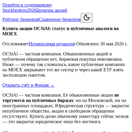
Перейти к содержимому
Stockbrokers
2026
Брокеры акций
Рейтинг брокеров
Сравнение брокеров
Купить акции OCSiAl: статус и публичные аналоги на
MOEX
Отслеживает
Независимая редакция
·
Обновлено
30 мая 2026 г.
OCSiAl — частная компания. Обыкновенных акций в
публичном обращении нет, биржевая покупка невозможна.
Ниже — почему так сложилось, какие публичные компании
на MOEX закрывают тот же сектор и через какой ETF взять
экспозицию пакетом.
Открыть счёт в Финам
→
OCSiAl — частная компания. Её обыкновенные акции
не
торгуются на публичных биржах
: ни на Московской, ни на
иностранных площадках. Юридическая структура — закрытое
непубличное общество, акции в свободном обращении
отсутствуют. Купить долю обычному инвестору сейчас нельзя
— это закрытое юридическое лицо без листинга.