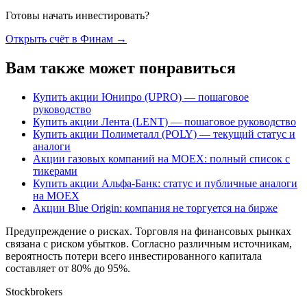
Готовы начать инвестировать?
Открыть счёт в Финам
→
Вам также может понравиться
Купить акции Юнипро (UPRO) — пошаговое
руководство
Купить акции Лента (LENT) — пошаговое руководство
Купить акции Полиметалл (POLY) — текущий статус и
аналоги
Акции газовых компаний на MOEX: полный список с
тикерами
Купить акции Альфа-Банк: статус и публичные аналоги
на MOEX
Акции Blue Origin: компания не торгуется на бирже
Предупреждение о рисках
.
Торговля на финансовых рынках
связана с риском убытков. Согласно различным источникам,
вероятность потери всего инвестированного капитала
составляет от 80% до 95%.
Stockbrokers