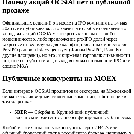
Почему акций OCSiAl нет в публичной
продаже
Официальных решений о выходе на IPO компания на 14 мая
2026 г. не публиковала. Это значит, что любые объявления о
«продаже акций OCSiAl» в открытых каналах — либо
мошенничество, либо предложение pre-IPO долей через
закрытые инвестклубы для квалифицированных инвесторов.
Pre-IPO рынок в РФ существует (Финам Pre-IPO, Rounds и
другие площадки), но это
не
биржевая торговля: ликвидности
нет, оценка субъективна, выход возможен только при IPO или
сделке M&A.
Публичные конкуренты на MOEX
Если интерес к OCSiAl продиктован сектором, на Московской
бирже есть ликвидные публичные компании, работающие в
том же рынке:
SBER
— Сбербанк. Крупнейший публичный
российский эмитент с диверсифицированным бизнесом.
Любой из этих тикеров можно купить через ИИС-3 или
обычный брокерский счёт у российского брокера, например, у