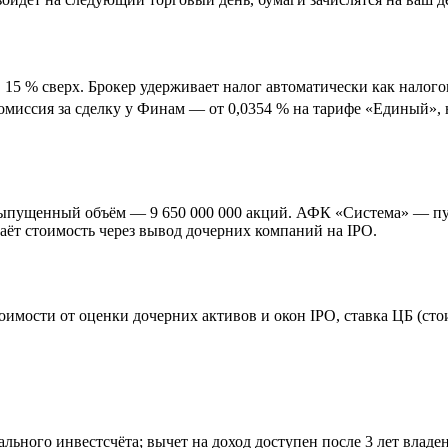
 15 % сверх. Брокер удерживает налог автоматически как нало
Комиссия за сделку у Финам — от 0,0354 % на тарифе «Единый»,
Выпущенный объём — 9 650 000 000 акций. АФК «Система» — пу
ёт стоимость через вывод дочерних компаний на IPO.
оимости от оценки дочерних активов и окон IPO, ставка ЦБ (сто
ного инвестсчёта; вычет на доход доступен после 3 лет владе