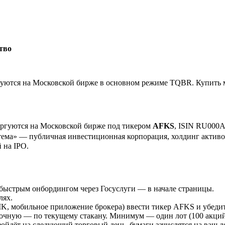
тво
тся на Московской бирже в основном режиме TQBR. Купить мо
ргуются на Московской бирже под тикером
AFKS
, ISIN RU000
тема» — публичная инвестиционная корпорация, холдинг активо
 на IPO.
быстрым онбордингом через Госуслуги — в начале страницы.
лях.
IK, мобильное приложение брокера) ввести тикер AFKS и убеди
очную — по текущему стакану. Минимум — один лот (100 акций
зойдёт на следующий торговый день, бумаги зачислятся на ваш 