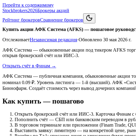
Перейти к содержимому
Stockbrokers
2026
Брокеры акций
Рейтинг брокеров
Сравнение брокеров
Купить акции АФК Система (AFKS) — пошаговое руководс
Отслеживает
Независимая редакция
·
Обновлено
30 мая 2026 г.
АФК Система — обыкновенные акции под тикером AFKS торгую
открыв брокерский счёт или ИИС-3.
Открыть счёт в Финам
→
АФК Система — публичная компания, обыкновенные акции то
номинал 0.09 ₽. Уровень листинга — 1-й (высший). АФК «Сис
Биннофарм. Создаёт стоимость через вывод дочерних компаний
Как купить — пошагово
Открыть брокерский счёт или ИИС-3. Карточка Финам с 
Пополнить счёт — СБП или банковским переводом в руб
В торговом терминале или приложении (Finam Trade, QU
Выставить заявку: лимитную — на конкретной цене, рын
Расчёты по Т+1: списание денег и зачисление бумаг прои