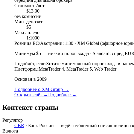
середина диапазона брокера
Стоимость/лот
$13.00
без комиссии
Мин. депозит
$5
Макс. плечо
1:1000
Розница ЕС/Австралии: 1:30 · XM Global (офшорное юрли
Минимум $5
—
низкий порог входа
·
Standard: спред EU
Подойдёт, если
Хотите минимальный порог входа в нашем
Платформы
MetaTrader 4, MetaTrader 5, Web Trader
Основан в 2009
Подробнее о XM Group
→
Открыть счёт
→
Подробнее
→
Контекст страны
Регулятор
CBR
·
Банк России — ведёт публичный список нелиценз
Валюта