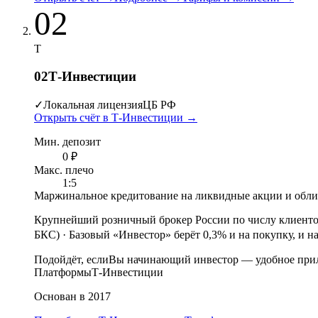
02
Т
02
Т-Инвестиции
✓
Локальная лицензия
ЦБ РФ
Открыть счёт в Т-Инвестиции
→
Мин. депозит
0 ₽
Макс. плечо
1:5
Маржинальное кредитование на ликвидные акции и обл
Крупнейший розничный брокер России по числу клиент
БКС)
·
Базовый «Инвестор» берёт 0,3% и на покупку, и н
Подойдёт, если
Вы начинающий инвестор — удобное прил
Платформы
Т-Инвестиции
Основан в 2017