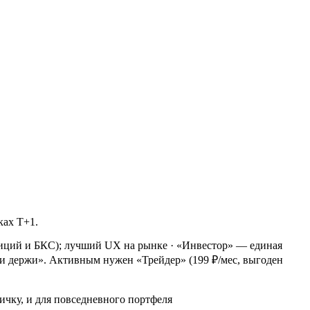
ах T+1.
тиций и БКС); лучший UX на рынке
·
«Инвестор» — единая
 и держи». Активным нужен «Трейдер» (199 ₽/мес, выгоден
чку, и для повседневного портфеля