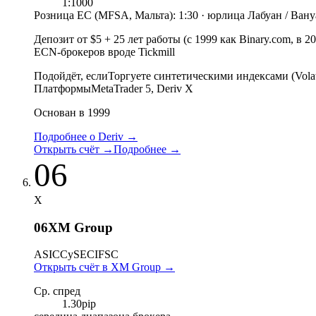
1:1000
Розница ЕС (MFSA, Мальта): 1:30 · юрлица Лабуан / Вануа
Депозит от $5 + 25 лет работы (с 1999 как Binary.com, в 2
ECN-брокеров вроде Tickmill
Подойдёт, если
Торгуете синтетическими индексами (Volat
Платформы
MetaTrader 5, Deriv X
Основан в 1999
Подробнее о Deriv
→
Открыть счёт
→
Подробнее
→
06
X
06
XM Group
ASIC
CySEC
IFSC
Открыть счёт в XM Group
→
Ср. спред
1.30
pip