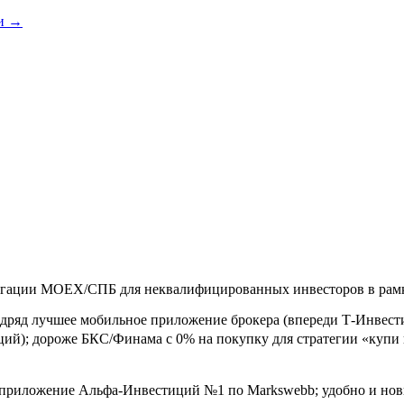
и
→
игации MOEX/СПБ для неквалифицированных инвесторов в рамк
одряд лучшее мобильное приложение брокера (впереди Т-Инвес
иций); дороже БКС/Финама с 0% на покупку для стратегии «купи
приложение Альфа-Инвестиций №1 по Markswebb; удобно и нови