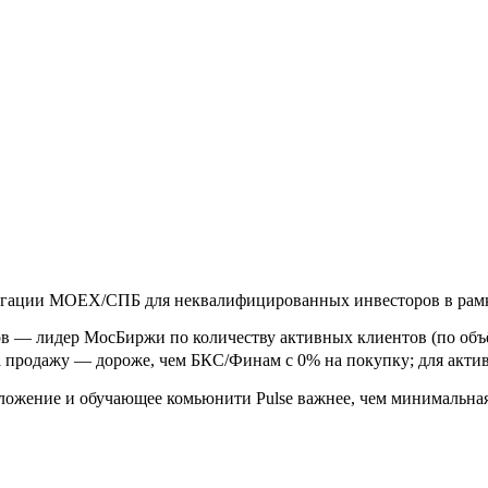
игации MOEX/СПБ для неквалифицированных инвесторов в рамк
ов
—
лидер МосБиржи по количеству активных клиентов (по об
а продажу — дороже, чем БКС/Финам с 0% на покупку; для актив
ожение и обучающее комьюнити Pulse важнее, чем минимальна