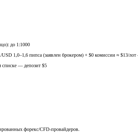
цо): до 1:1000
R/USD 1,0–1,6 пипса (заявлен брокером) + $0 комиссии ≈ $13/ло
 списке — депозит $5
ированных форекс/CFD-провайдеров.