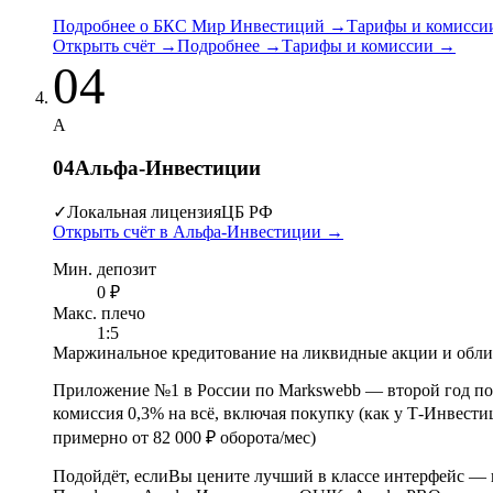
Подробнее о БКС Мир Инвестиций
→
Тарифы и комисси
Открыть счёт
→
Подробнее
→
Тарифы и комиссии
→
04
А
04
Альфа-Инвестиции
✓
Локальная лицензия
ЦБ РФ
Открыть счёт в Альфа-Инвестиции
→
Мин. депозит
0 ₽
Макс. плечо
1:5
Маржинальное кредитование на ликвидные акции и обл
Приложение №1 в России по Markswebb
—
второй год п
комиссия 0,3% на всё, включая покупку (как у Т-Инвест
примерно от 82 000 ₽ оборота/мес)
Подойдёт, если
Вы цените лучший в классе интерфейс — 