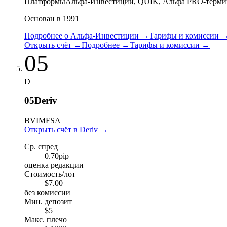
Платформы
Альфа-Инвестиции, QUIK, Альфа PRO-терми
Основан в 1991
Подробнее о Альфа-Инвестиции
→
Тарифы и комиссии
Открыть счёт
→
Подробнее
→
Тарифы и комиссии
→
05
D
05
Deriv
BVI
MFSA
Открыть счёт в Deriv
→
Ср. спред
0.70
pip
оценка редакции
Стоимость/лот
$7.00
без комиссии
Мин. депозит
$5
Макс. плечо