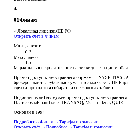
Ф
01
Финам
✓
Локальная лицензия
ЦБ РФ
Открыть счёт в Финам
→
Мин. депозит
0 ₽
Макс. плечо
1:5
Маржинальное кредитование на ликвидные акции и обл
Прямой доступ к иностранным биржам
—
NYSE, NASDAQ,
брокеров дают зарубежные бумаги только через СПБ Бир
сделки приходится собирать из нескольких таблиц
Подойдёт, если
Вам нужен прямой доступ к иностранным
Платформы
FinamTrade, TRANSAQ, MetaTrader 5, QUIK
Основан в 1994
Подробнее о Финам
→
Тарифы и комиссии
→
Открыть счёт
→
Подробнее
→
Тарифы и комиссии
→