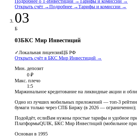
Подробнее о Т-Инвестиции
→
Тарифы и комиссии
→
Открыть счёт
→
Подробнее
→
Тарифы и комиссии
→
03
Б
03
БКС Мир Инвестиций
✓
Локальная лицензия
ЦБ РФ
Открыть счёт в БКС Мир Инвестиций
→
Мин. депозит
0 ₽
Макс. плечо
1:5
Маржинальное кредитование на ликвидные акции и обл
Одно из лучших мобильных приложений
—
топ-3 рейти
бумаги только через СПБ Биржу (в 2026 — ограниченно)
Подойдёт, если
Вам нужны простые тарифы и удобное при
Платформы
QUIK, БКС Мир Инвестиций (мобильное при
Основан в 1995