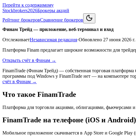
Перейти к содержимому
Stockbrokers
2026
Брокеры акций
Рейтинг брокеров
Сравнение брокеров
Финам Трейд — приложение, веб-терминал и вход
Отслеживает
Независимая редакция
·
Обновлено
27 июня 2026 г.
Платформа Finam предлагает широкие возможности для трейдер
Открыть счёт в Финам
→
FinamTrade (Финам Трейд) — собственная торговая платформа 
программы под Windows у FinamTrade нет — на компьютере тор
счёт в Финам →
Что такое FinamTrade
Платформа для торговли акциями, облигациями, фьючерсами и
FinamTrade на телефоне (iOS и Android)
Мобильное приложение скачивается в App Store и Google Play 