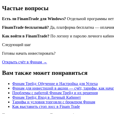
Частые вопросы
Есть ли FinamTrade для Windows?
Отдельной программы нет 
FinamTrade бесплатный?
Да, платформа бесплатна — оплачив
Как войти в FinamTrade?
По логину и паролю личного кабине
Следующий шаг
Готовы начать инвестировать?
Открыть счёт в Финам
→
Вам также может понравиться
Финам Трейд: Обучение и Настройка для Успеха
Финам для инвестиций в акции — счёт, тарифы, как нача
Проблемы с работой Финам Трейд и их решения
Финам Трейд: Вход в Личный Кабинет
Тарифы и условия торговли с брокером Финам
Как выставить стоп лосс в Finam Trade