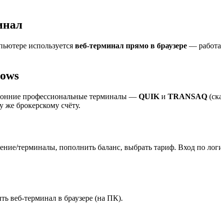
инал
мпьютере используется
веб-терминал прямо в браузере
— работае
dows
оронние профессиональные терминалы —
QUIK
и
TRANSAQ
(ск
у же брокерскому счёту.
ение/терминалы, пополнить баланс, выбрать тариф. Вход по лог
ь веб-терминал в браузере (на ПК).