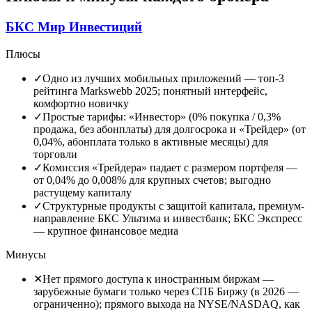
БКС Мир Инвестиций
Плюсы
✓
Одно из лучших мобильных приложений
—
топ-3
рейтинга Markswebb 2025; понятный интерфейс,
комфортно новичку
✓
Простые тарифы
:
«Инвестор» (0% покупка / 0,3%
продажа, без абонплаты) для долгосрока и «Трейдер» (от
0,04%, абонплата только в активные месяцы) для
торговли
✓
Комиссия «Трейдера» падает с размером портфеля
—
от 0,04% до 0,008% для крупных счетов; выгодно
растущему капиталу
✓
Структурные продукты с защитой капитала, премиум-
направление БКС Ультима и инвестбанк; БКС Экспресс
—
крупное финансовое медиа
Минусы
✕
Нет прямого доступа к иностранным биржам
—
зарубежные бумаги только через СПБ Биржу (в 2026 —
ограниченно); прямого выхода на NYSE/NASDAQ, как