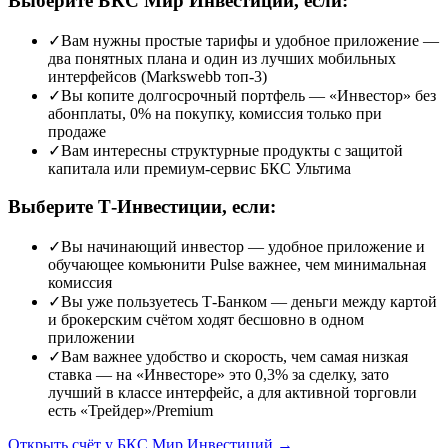
Выберите БКС Мир Инвестиций, если
:
✓
Вам нужны простые тарифы и удобное приложение
—
два понятных плана и один из лучших мобильных
интерфейсов (Markswebb топ-3)
✓
Вы копите долгосрочный портфель
—
«Инвестор» без
абонплаты, 0% на покупку, комиссия только при
продаже
✓
Вам интересны структурные продукты с защитой
капитала или премиум-сервис БКС Ультима
Выберите Т-Инвестиции, если
:
✓
Вы начинающий инвестор
—
удобное приложение и
обучающее комьюнити Pulse важнее, чем минимальная
комиссия
✓
Вы уже пользуетесь Т-Банком
—
деньги между картой
и брокерским счётом ходят бесшовно в одном
приложении
✓
Вам важнее удобство и скорость, чем самая низкая
ставка
—
на «Инвесторе» это 0,3% за сделку, зато
лучший в классе интерфейс, а для активной торговли
есть «Трейдер»/Premium
Открыть счёт у БКС Мир Инвестиций
→