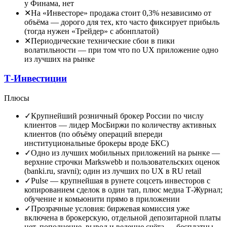
у Финама, нет
✕
На «Инвесторе» продажа стоит 0,3% независимо от
объёма
—
дорого для тех, кто часто фиксирует прибыль
(тогда нужен «Трейдер» с абонплатой)
✕
Периодические технические сбои в пики
волатильности
—
при том что по UX приложение одно
из лучших на рынке
Т-Инвестиции
Плюсы
✓
Крупнейший розничный брокер России по числу
клиентов
—
лидер МосБиржи по количеству активных
клиентов (по объёму операций впереди
институциональные брокеры вроде БКС)
✓
Одно из лучших мобильных приложений на рынке
—
верхние строчки Markswebb и пользовательских оценок
(banki.ru, sravni); один из лучших по UX в RU retail
✓
Pulse
—
крупнейшая в рунете соцсеть инвесторов с
копированием сделок в один тап, плюс медиа Т-Журнал;
обучение и комьюнити прямо в приложении
✓
Прозрачные условия
:
биржевая комиссия уже
включена в брокерскую, отдельной депозитарной платы
нет, пополнение, вывод и ведение счёта — бесплатны