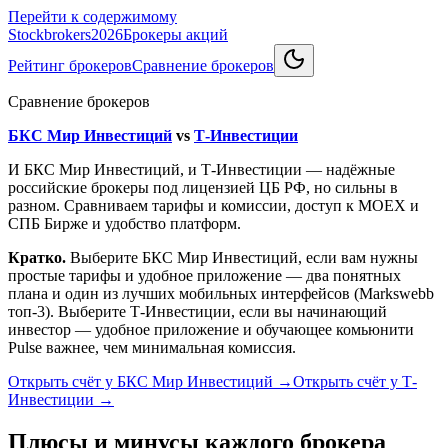
Перейти к содержимому
Stockbrokers
2026
Брокеры акций
Рейтинг брокеров
Сравнение брокеров
Сравнение брокеров
БКС Мир Инвестиций
vs
Т-Инвестиции
И БКС Мир Инвестиций, и Т-Инвестиции — надёжные
российские брокеры под лицензией ЦБ РФ, но сильны в
разном. Сравниваем тарифы и комиссии, доступ к MOEX и
СПБ Бирже и удобство платформ.
Кратко.
Выберите БКС Мир Инвестиций, если вам нужны
простые тарифы и удобное приложение — два понятных
плана и один из лучших мобильных интерфейсов (Markswebb
топ-3). Выберите Т-Инвестиции, если вы начинающий
инвестор — удобное приложение и обучающее комьюнити
Pulse важнее, чем минимальная комиссия.
Открыть счёт у БКС Мир Инвестиций
→
Открыть счёт у Т-
Инвестиции
→
Плюсы и минусы каждого брокера