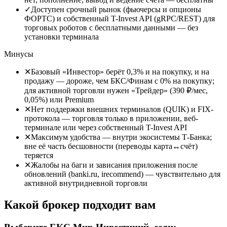
✓
Доступен срочный рынок (фьючерсы и опционы
ФОРТС) и собственный T-Invest API (gRPC/REST) для
торговых роботов с бесплатными данными
—
без
установки терминала
Минусы
✕
Базовый «Инвестор» берёт 0,3% и на покупку, и на
продажу
—
дороже, чем БКС/Финам с 0% на покупку;
для активной торговли нужен «Трейдер» (390 ₽/мес,
0,05%) или Premium
✕
Нет поддержки внешних терминалов (QUIK) и FIX-
протокола
—
торговля только в приложении, веб-
терминале или через собственный T-Invest API
✕
Максимум удобства
—
внутри экосистемы Т-Банка;
вне её часть бесшовности (переводы карта↔счёт)
теряется
✕
Жалобы на баги и зависания приложения после
обновлений (banki.ru, irecommend)
—
чувствительно для
активной внутридневной торговли
Какой брокер подходит вам