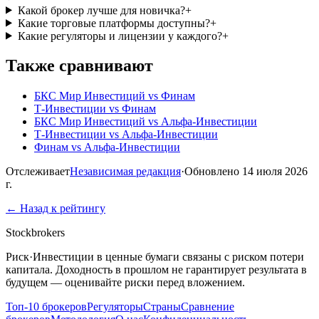
Какой брокер лучше для новичка?
+
Какие торговые платформы доступны?
+
Какие регуляторы и лицензии у каждого?
+
Также сравнивают
БКС Мир Инвестиций
vs
Финам
Т-Инвестиции
vs
Финам
БКС Мир Инвестиций
vs
Альфа-Инвестиции
Т-Инвестиции
vs
Альфа-Инвестиции
Финам
vs
Альфа-Инвестиции
Отслеживает
Независимая редакция
·
Обновлено
14 июля 2026
г.
←
Назад к рейтингу
Stockbrokers
Риск
·
Инвестиции в ценные бумаги связаны с риском потери
капитала. Доходность в прошлом не гарантирует результата в
будущем — оценивайте риски перед вложением.
Топ-10 брокеров
Регуляторы
Страны
Сравнение