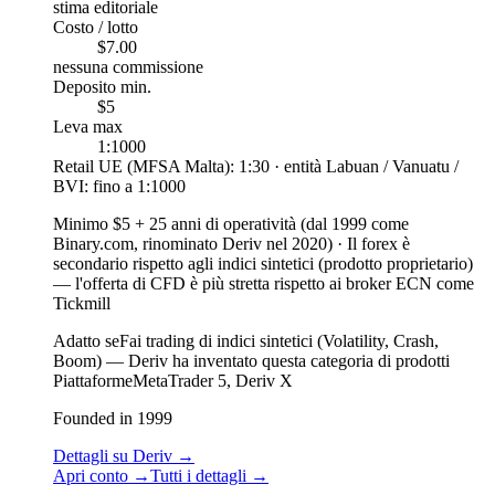
stima editoriale
Costo / lotto
$7.00
nessuna commissione
Deposito min.
$5
Leva max
1:1000
Retail UE (MFSA Malta): 1:30 · entità Labuan / Vanuatu /
BVI: fino a 1:1000
Minimo $5 + 25 anni di operatività (dal 1999 come
Binary.com, rinominato Deriv nel 2020)
·
Il forex è
secondario rispetto agli indici sintetici (prodotto proprietario)
— l'offerta di CFD è più stretta rispetto ai broker ECN come
Tickmill
Adatto se
Fai trading di indici sintetici (Volatility, Crash,
Boom) — Deriv ha inventato questa categoria di prodotti
Piattaforme
MetaTrader 5, Deriv X
Founded in 1999
Dettagli su Deriv
→
Apri conto
→
Tutti i dettagli
→