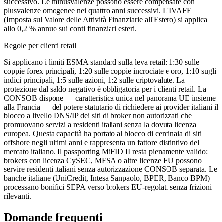
successivo. Le minusvalenze possono essere compensate con
plusvalenze omogenee nei quattro anni successivi. L'IVAFE
(Imposta sul Valore delle Attività Finanziarie all'Estero) si applica
allo 0,2 % annuo sui conti finanziari esteri.
Regole per clienti retail
Si applicano i limiti ESMA standard sulla leva retail: 1:30 sulle
coppie forex principali, 1:20 sulle coppie incrociate e oro, 1:10 sugli
indici principali, 1:5 sulle azioni, 1:2 sulle criptovalute. La
protezione dal saldo negativo è obbligatoria per i clienti retail. La
CONSOB dispone — caratteristica unica nel panorama UE insieme
alla Francia — del potere statutario di richiedere ai provider italiani il
blocco a livello DNS/IP dei siti di broker non autorizzati che
promuovano servizi a residenti italiani senza la dovuta licenza
europea. Questa capacità ha portato al blocco di centinaia di siti
offshore negli ultimi anni e rappresenta un fattore distintivo del
mercato italiano. Il passporting MiFID II resta pienamente valido:
brokers con licenza CySEC, MFSA o altre licenze EU possono
servire residenti italiani senza autorizzazione CONSOB separata. Le
banche italiane (UniCredit, Intesa Sanpaolo, BPER, Banco BPM)
processano bonifici SEPA verso brokers EU-regolati senza frizioni
rilevanti.
Domande frequenti