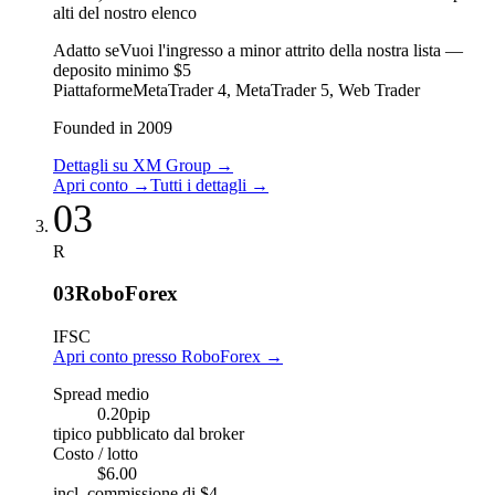
alti del nostro elenco
Adatto se
Vuoi l'ingresso a minor attrito della nostra lista —
deposito minimo $5
Piattaforme
MetaTrader 4, MetaTrader 5, Web Trader
Founded in 2009
Dettagli su XM Group
→
Apri conto
→
Tutti i dettagli
→
03
R
03
RoboForex
IFSC
Apri conto presso RoboForex
→
Spread medio
0.20
pip
tipico pubblicato dal broker
Costo / lotto
$6.00
incl. commissione di $4