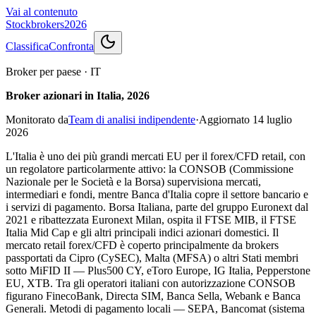
Vai al contenuto
Stockbrokers
2026
Classifica
Confronta
Broker per paese
·
IT
Broker azionari in Italia, 2026
Monitorato da
Team di analisi indipendente
·
Aggiornato
14 luglio
2026
L'Italia è uno dei più grandi mercati EU per il forex/CFD retail, con
un regolatore particolarmente attivo: la CONSOB (Commissione
Nazionale per le Società e la Borsa) supervisiona mercati,
intermediari e fondi, mentre Banca d'Italia copre il settore bancario e
i servizi di pagamento. Borsa Italiana, parte del gruppo Euronext dal
2021 e ribattezzata Euronext Milan, ospita il FTSE MIB, il FTSE
Italia Mid Cap e gli altri principali indici azionari domestici. Il
mercato retail forex/CFD è coperto principalmente da brokers
passportati da Cipro (CySEC), Malta (MFSA) o altri Stati membri
sotto MiFID II — Plus500 CY, eToro Europe, IG Italia, Pepperstone
EU, XTB. Tra gli operatori italiani con autorizzazione CONSOB
figurano FinecoBank, Directa SIM, Banca Sella, Webank e Banca
Generali. Metodi di pagamento locali — SEPA, Bancomat (sistema