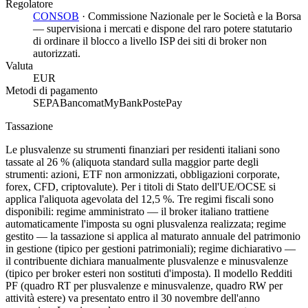
Regolatore
CONSOB
·
Commissione Nazionale per le Società e la Borsa
— supervisiona i mercati e dispone del raro potere statutario
di ordinare il blocco a livello ISP dei siti di broker non
autorizzati.
Valuta
EUR
Metodi di pagamento
SEPA
Bancomat
MyBank
PostePay
Tassazione
Le plusvalenze su strumenti finanziari per residenti italiani sono
tassate al 26 % (aliquota standard sulla maggior parte degli
strumenti: azioni, ETF non armonizzati, obbligazioni corporate,
forex, CFD, criptovalute). Per i titoli di Stato dell'UE/OCSE si
applica l'aliquota agevolata del 12,5 %. Tre regimi fiscali sono
disponibili: regime amministrato — il broker italiano trattiene
automaticamente l'imposta su ogni plusvalenza realizzata; regime
gestito — la tassazione si applica al maturato annuale del patrimonio
in gestione (tipico per gestioni patrimoniali); regime dichiarativo —
il contribuente dichiara manualmente plusvalenze e minusvalenze
(tipico per broker esteri non sostituti d'imposta). Il modello Redditi
PF (quadro RT per plusvalenze e minusvalenze, quadro RW per
attività estere) va presentato entro il 30 novembre dell'anno