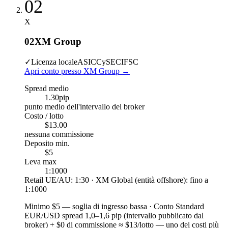
02
X
02
XM Group
✓
Licenza locale
ASIC
CySEC
IFSC
Apri conto presso XM Group
→
Spread medio
1.30
pip
punto medio dell'intervallo del broker
Costo / lotto
$13.00
nessuna commissione
Deposito min.
$5
Leva max
1:1000
Retail UE/AU: 1:30 · XM Global (entità offshore): fino a
1:1000
Minimo $5
—
soglia di ingresso bassa
·
Conto Standard
EUR/USD spread 1,0–1,6 pip (intervallo pubblicato dal
broker) + $0 di commissione ≈ $13/lotto — uno dei costi più