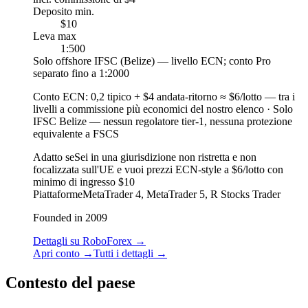
Deposito min.
$10
Leva max
1:500
Solo offshore IFSC (Belize) — livello ECN; conto Pro
separato fino a 1:2000
Conto ECN
:
0,2 tipico + $4 andata-ritorno ≈ $6/lotto — tra i
livelli a commissione più economici del nostro elenco
·
Solo
IFSC Belize — nessun regolatore tier-1, nessuna protezione
equivalente a FSCS
Adatto se
Sei in una giurisdizione non ristretta e non
focalizzata sull'UE e vuoi prezzi ECN-style a $6/lotto con
minimo di ingresso $10
Piattaforme
MetaTrader 4, MetaTrader 5, R Stocks Trader
Founded in 2009
Dettagli su RoboForex
→
Apri conto
→
Tutti i dettagli
→
Contesto del paese