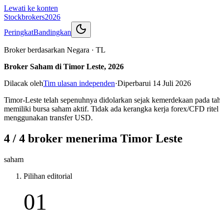
Lewati ke konten
Stockbrokers
2026
Peringkat
Bandingkan
Broker berdasarkan Negara
·
TL
Broker Saham di Timor Leste, 2026
Dilacak oleh
Tim ulasan independen
·
Diperbarui
14 Juli 2026
Timor-Leste telah sepenuhnya didolarkan sejak kemerdekaan pada t
memiliki bursa saham aktif. Tidak ada kerangka kerja forex/CFD ritel
menggunakan transfer USD.
4 / 4 broker menerima Timor Leste
saham
Pilihan editorial
01