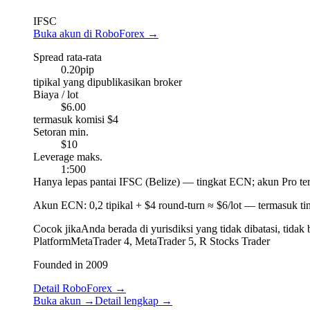
IFSC
Buka akun di RoboForex
→
Spread rata-rata
0.20
pip
tipikal yang dipublikasikan broker
Biaya / lot
$6.00
termasuk komisi $4
Setoran min.
$10
Leverage maks.
1:500
Hanya lepas pantai IFSC (Belize) — tingkat ECN; akun Pro te
Akun ECN
:
0,2 tipikal + $4 round-turn ≈ $6/lot — termasuk ti
Cocok jika
Anda berada di yurisdiksi yang tidak dibatasi, ti
Platform
MetaTrader 4, MetaTrader 5, R Stocks Trader
Founded in 2009
Detail RoboForex
→
Buka akun
→
Detail lengkap
→