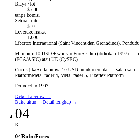
Biaya / lot
$5.00
tanpa komisi
Setoran min.
$10
Leverage maks.
1:999
Libertex International (Saint Vincent dan Grenadines). Pendud
Minimum 10 USD + warisan Forex Club (didirikan 1997)
—
r
(FCA/ASIC) atau UE (CySEC)
Cocok jika
Anda punya 10 USD untuk memulai — salah satu mi
Platform
MetaTrader 4, MetaTrader 5, Libertex Platform
Founded in 1997
Detail Libertex
→
Buka akun
→
Detail lengkap
→
04
R
04
RoboForex