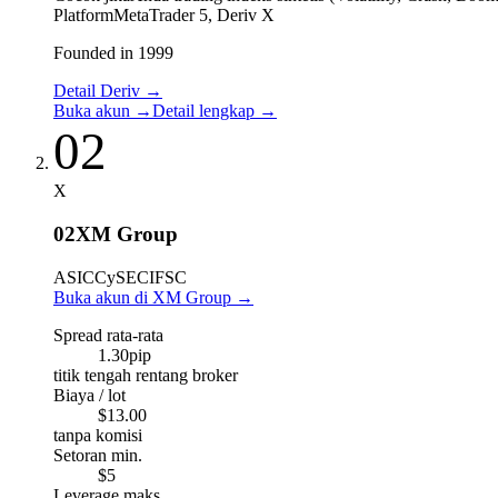
Platform
MetaTrader 5, Deriv X
Founded in 1999
Detail Deriv
→
Buka akun
→
Detail lengkap
→
02
X
02
XM Group
ASIC
CySEC
IFSC
Buka akun di XM Group
→
Spread rata-rata
1.30
pip
titik tengah rentang broker
Biaya / lot
$13.00
tanpa komisi
Setoran min.
$5
Leverage maks.