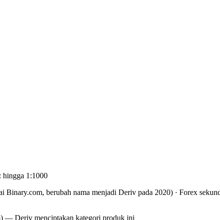
: hingga 1:1000
ai Binary.com, berubah nama menjadi Deriv pada 2020)
·
Forex sekund
om) — Deriv menciptakan kategori produk ini