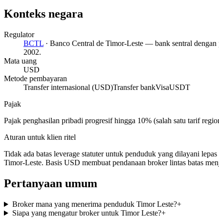
Konteks negara
Regulator
BCTL
·
Banco Central de Timor-Leste — bank sentral dengan
2002.
Mata uang
USD
Metode pembayaran
Transfer internasional (USD)
Transfer bank
Visa
USDT
Pajak
Pajak penghasilan pribadi progresif hingga 10% (salah satu tarif reg
Aturan untuk klien ritel
Tidak ada batas leverage statuter untuk penduduk yang dilayani lep
Timor-Leste. Basis USD membuat pendanaan broker lintas batas menj
Pertanyaan umum
Broker mana yang menerima penduduk Timor Leste?
+
Siapa yang mengatur broker untuk Timor Leste?
+