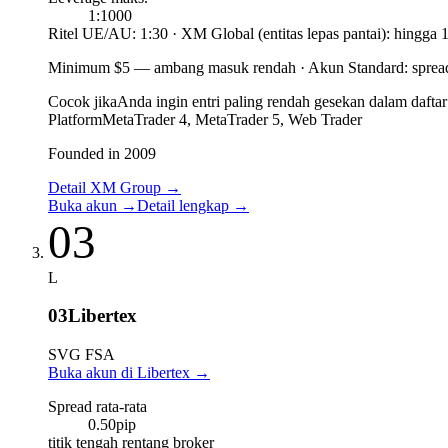
1:1000
Ritel UE/AU: 1:30 · XM Global (entitas lepas pantai): hingga 
Minimum $5
—
ambang masuk rendah
·
Akun Standard: spread
Cocok jika
Anda ingin entri paling rendah gesekan dalam daft
Platform
MetaTrader 4, MetaTrader 5, Web Trader
Founded in 2009
Detail XM Group
→
Buka akun
→
Detail lengkap
→
03
L
03
Libertex
SVG FSA
Buka akun di Libertex
→
Spread rata-rata
0.50
pip
titik tengah rentang broker