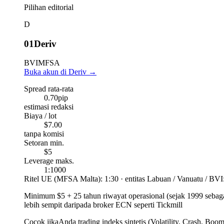
Pilihan editorial
D
01
Deriv
BVI
MFSA
Buka akun di Deriv
→
Spread rata-rata
0.70
pip
estimasi redaksi
Biaya / lot
$7.00
tanpa komisi
Setoran min.
$5
Leverage maks.
1:1000
Ritel UE (MFSA Malta): 1:30 · entitas Labuan / Vanuatu / BVI
Minimum $5 + 25 tahun riwayat operasional (sejak 1999 sebag
lebih sempit daripada broker ECN seperti Tickmill
Cocok jika
Anda trading indeks sintetis (Volatility, Crash, Bo