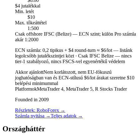
$6.00
$4 jutalékkal
Min. letét
$10
Max. tőkeáttétel
1:500
Csak offshore IFSC (Belize) — ECN szint; külön Pro számla
akár 1:2000
ECN számla
:
0,2 tipikus + $4 round-turn ≈ $6/lot — listánk
legolcsóbb jutalékszintjei közt
·
Csak IFSC Belize — nincs
tier-1 szabályozó, nincs FSCS-vel egyenértékű védelem
Akkor ajánlott
Nem korlátozott, nem EU-fókuszú
joghatóságban van és ECN-stílusú $6/lot árakat szeretne $10
belépési minimummal
Platformok
MetaTrader 4, MetaTrader 5, R Stocks Trader
Founded in 2009
Részletek: RoboForex
→
Számla nyitása
→
Teljes adatok
→
Országháttér