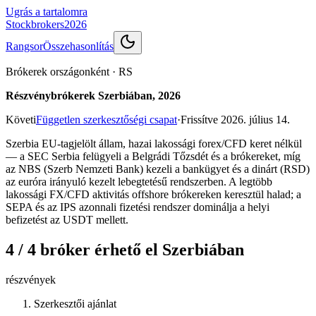
Ugrás a tartalomra
Stockbrokers
2026
Rangsor
Összehasonlítás
Brókerek országonként
·
RS
Részvénybrókerek Szerbiában, 2026
Követi
Független szerkesztőségi csapat
·
Frissítve
2026. július 14.
Szerbia EU-tagjelölt állam, hazai lakossági forex/CFD keret nélkül
— a SEC Serbia felügyeli a Belgrádi Tőzsdét és a brókereket, míg
az NBS (Szerb Nemzeti Bank) kezeli a bankügyet és a dinárt (RSD)
az euróra irányuló kezelt lebegtetésű rendszerben. A legtöbb
lakossági FX/CFD aktivitás offshore brókereken keresztül halad; a
SEPA és az IPS azonnali fizetési rendszer dominálja a helyi
befizetést az USDT mellett.
4 / 4 bróker érhető el Szerbiában
részvények
Szerkesztői ajánlat