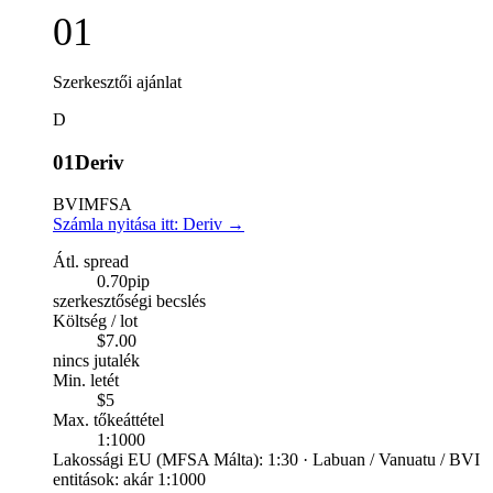
01
Szerkesztői ajánlat
D
01
Deriv
BVI
MFSA
Számla nyitása itt: Deriv
→
Átl. spread
0.70
pip
szerkesztőségi becslés
Költség / lot
$7.00
nincs jutalék
Min. letét
$5
Max. tőkeáttétel
1:1000
Lakossági EU (MFSA Málta): 1:30 · Labuan / Vanuatu / BVI
entitások: akár 1:1000