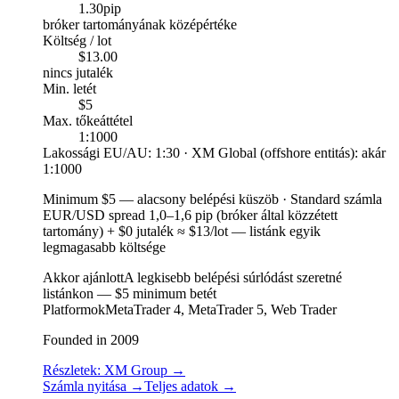
1.30
pip
bróker tartományának középértéke
Költség / lot
$13.00
nincs jutalék
Min. letét
$5
Max. tőkeáttétel
1:1000
Lakossági EU/AU: 1:30 · XM Global (offshore entitás): akár
1:1000
Minimum $5
—
alacsony belépési küszöb
·
Standard számla
EUR/USD spread 1,0–1,6 pip (bróker által közzétett
tartomány) + $0 jutalék ≈ $13/lot — listánk egyik
legmagasabb költsége
Akkor ajánlott
A legkisebb belépési súrlódást szeretné
listánkon — $5 minimum betét
Platformok
MetaTrader 4, MetaTrader 5, Web Trader
Founded in 2009
Részletek: XM Group
→
Számla nyitása
→
Teljes adatok
→