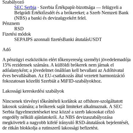
Szabályozó
SEC Serbia
·
Szerbia Értékpapír-bizottsága — felügyeli a
Belgrádi Értéktőzsdét és a brókereket; a Szerb Nemzeti Bank
(NBS) a banki és devizaügyekért felel.
Pénznem
RSD
Fizetési módok
SEPA
IPS azonnali fizetés
Banki átutalás
USDT
Adó
A pénzügyi eszközökön elért tőkenyereség személyi jövedelemadója
15% rezidensek számára. A külföldi brókerek nem járnak el
adóalanyként; a jövedelmet önállóan kell bevallani az Adóhivatal
éves bevallásában. Az EU-csatlakozás által vezetett harmonizáció
fokozatosan közelíti Szerbiát a MiFID-szabályokhoz.
Lakossági kereskedési szabályok
Nincsenek törvényi tőkeáttételi korlátok az offshore-szolgáltatott
lakosok számára; a brókerek saját limiteket alkalmaznak. A SEC
Serbia figyelmeztetéseket tesz közzé a szerb lakosokat célzó
engedély nélküli ajánlatokról. Az NBS devizaszabályozása
megköveteli a nagyobb kifelé irányuló RSD-átutalások bejelentését,
de ritkán blokkolja a rutinszerű lakossági befizetést.