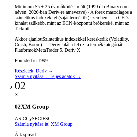
Minimum $5 + 25 év működési múlt (1999 óta Binary.com
néven, 2020-ban Deriv-re átnevezve)
·
A forex másodlagos a
szintetikus indexekkel (saját termékük) szemben — a CFD-
kínálat szűkebb, mint az ECN-központú brókereké, mint az
Tickmill
Akkor ajánlott
Szintetikus indexekkel kereskedik (Volatility,
Crash, Boom) — Deriv találta fel ezt a termékkategóriát
Platformok
MetaTrader 5, Deriv X
Founded in 1999
Részletek: Deriv
→
Számla nyitása
→
Teljes adatok
→
02
X
02
XM Group
ASIC
CySEC
IFSC
Számla nyitása itt: XM Group
→
Átl. spread