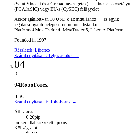
(Saint Vincent és a Grenadine-szigetek) — nincs első osztályú
(FCA/ASIC) vagy EU-s (CySEC) felügyelet
Akkor ajánlott
Van 10 USD-d az induláshoz — az egyik
legalacsonyabb belépési minimum a listánkon
Platformok
MetaTrader 4, MetaTrader 5, Libertex Platform
Founded in 1997
Részletek: Libertex
→
Számla nyitása
→
Teljes adatok
→
04
R
04
RoboForex
IFSC
Számla nyitása itt: RoboForex
→
Átl. spread
0.20
pip
bróker által közzétett tipikus
Költség / lot