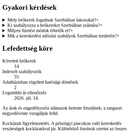
Gyakori kérdések
Mely brókerek fogadnak Szerbiában lakosokat?
+
Ki szabályozza a brókereket Szerbiában számára?
+
Milyen fizetési módok érhetők el?
+
Mik a kereskedési adózási szabályok Szerbiában területén?
+
Lefedettség köre
Követett brókerek
14
Indexelt szabályozók
55
Adatbázisban rögzített hatósági döntések
2
Legutóbbi ár-ellenőrzés
2026. júl. 14.
Az árak és engedélyezési státuszok hetente frissülnek; a rangsort
negyedévente vizsgáljuk felül.
Kockázati figyelmeztetés
.
A pénzügyi piacokon való kereskedés
veszteségek kockázatával jár. Különböző források szerint az összes