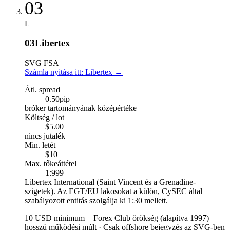
03
L
03
Libertex
SVG FSA
Számla nyitása itt: Libertex
→
Átl. spread
0.50
pip
bróker tartományának középértéke
Költség / lot
$5.00
nincs jutalék
Min. letét
$10
Max. tőkeáttétel
1:999
Libertex International (Saint Vincent és a Grenadine-
szigetek). Az EGT/EU lakosokat a külön, CySEC által
szabályozott entitás szolgálja ki 1:30 mellett.
10 USD minimum + Forex Club örökség (alapítva 1997)
—
hosszú működési múlt
·
Csak offshore bejegyzés az SVG-ben