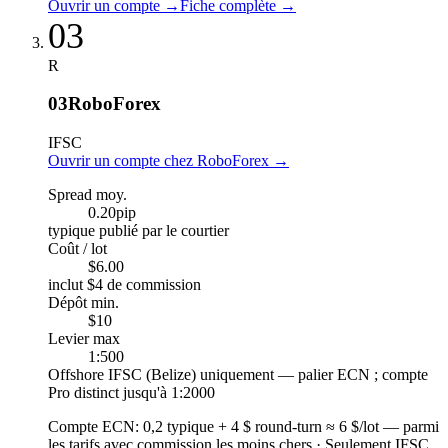
Ouvrir un compte
→
Fiche complète
→
03
R
03
RoboForex
IFSC
Ouvrir un compte chez RoboForex
→
Spread moy.
0.20
pip
typique publié par le courtier
Coût / lot
$6.00
inclut $4 de commission
Dépôt min.
$10
Levier max
1:500
Offshore IFSC (Belize) uniquement — palier ECN ; compte
Pro distinct jusqu'à 1:2000
Compte ECN
:
0,2 typique + 4 $ round-turn ≈ 6 $/lot — parmi
les tarifs avec commission les moins chers
·
Seulement IFSC