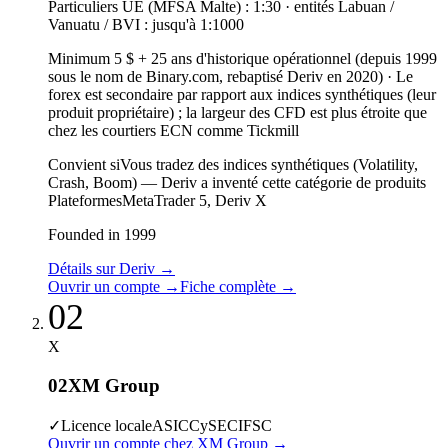
Particuliers UE (MFSA Malte) : 1:30 · entités Labuan /
Vanuatu / BVI : jusqu'à 1:1000
Minimum 5 $ + 25 ans d'historique opérationnel (depuis 1999
sous le nom de Binary.com, rebaptisé Deriv en 2020)
·
Le
forex est secondaire par rapport aux indices synthétiques (leur
produit propriétaire) ; la largeur des CFD est plus étroite que
chez les courtiers ECN comme Tickmill
Convient si
Vous tradez des indices synthétiques (Volatility,
Crash, Boom) — Deriv a inventé cette catégorie de produits
Plateformes
MetaTrader 5, Deriv X
Founded in 1999
Détails sur Deriv
→
Ouvrir un compte
→
Fiche complète
→
02
X
02
XM Group
✓
Licence locale
ASIC
CySEC
IFSC
Ouvrir un compte chez XM Group
→