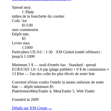
Spread moy.
1.30
pip
milieu de la fourchette du courtier
Coût / lot
$13.00
sans commission
Dépôt min.
$5
Levier max
1:1000
Particuliers UE/AU : 1:30 · XM Global (entité offshore) :
jusqu'à 1:1000
Minimum 5 $
—
seuil d'entrée bas
·
Standard : spread
EUR/USD 1,0–1,6 pip (plage publiée) + 0 $ de commission ≈
13 $/lot — l'un des coûts les plus élevés de notre liste
Convient si
Vous voulez l'entrée la moins onéreuse de notre
liste — dépôt minimum $5
Plateformes
MetaTrader 4, MetaTrader 5, Web Trader
Founded in 2009
Détails sur XM Group
→