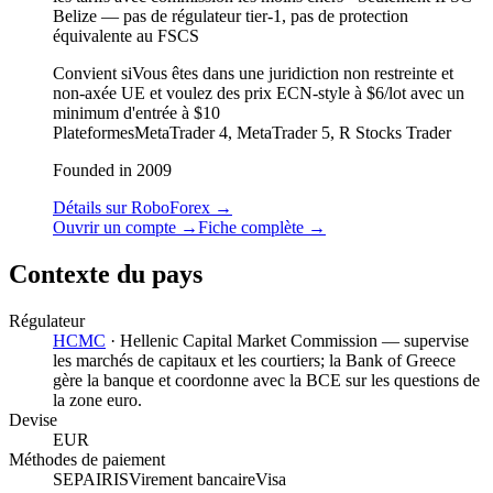
Belize — pas de régulateur tier-1, pas de protection
équivalente au FSCS
Convient si
Vous êtes dans une juridiction non restreinte et
non-axée UE et voulez des prix ECN-style à $6/lot avec un
minimum d'entrée à $10
Plateformes
MetaTrader 4, MetaTrader 5, R Stocks Trader
Founded in 2009
Détails sur RoboForex
→
Ouvrir un compte
→
Fiche complète
→
Contexte du pays
Régulateur
HCMC
·
Hellenic Capital Market Commission — supervise
les marchés de capitaux et les courtiers; la Bank of Greece
gère la banque et coordonne avec la BCE sur les questions de
la zone euro.
Devise
EUR
Méthodes de paiement
SEPA
IRIS
Virement bancaire
Visa