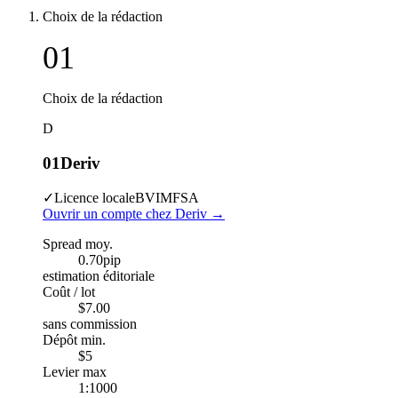
Choix de la rédaction
01
Choix de la rédaction
D
01
Deriv
✓
Licence locale
BVI
MFSA
Ouvrir un compte chez Deriv
→
Spread moy.
0.70
pip
estimation éditoriale
Coût / lot
$7.00
sans commission
Dépôt min.
$5
Levier max
1:1000