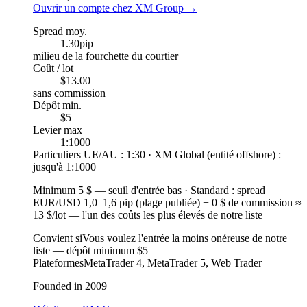
Ouvrir un compte chez XM Group
→
Spread moy.
1.30
pip
milieu de la fourchette du courtier
Coût / lot
$13.00
sans commission
Dépôt min.
$5
Levier max
1:1000
Particuliers UE/AU : 1:30 · XM Global (entité offshore) :
jusqu'à 1:1000
Minimum 5 $
—
seuil d'entrée bas
·
Standard : spread
EUR/USD 1,0–1,6 pip (plage publiée) + 0 $ de commission ≈
13 $/lot — l'un des coûts les plus élevés de notre liste
Convient si
Vous voulez l'entrée la moins onéreuse de notre
liste — dépôt minimum $5
Plateformes
MetaTrader 4, MetaTrader 5, Web Trader
Founded in 2009