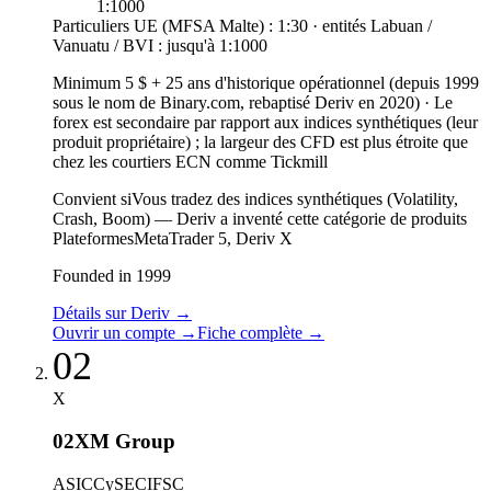
1:1000
Particuliers UE (MFSA Malte) : 1:30 · entités Labuan /
Vanuatu / BVI : jusqu'à 1:1000
Minimum 5 $ + 25 ans d'historique opérationnel (depuis 1999
sous le nom de Binary.com, rebaptisé Deriv en 2020)
·
Le
forex est secondaire par rapport aux indices synthétiques (leur
produit propriétaire) ; la largeur des CFD est plus étroite que
chez les courtiers ECN comme Tickmill
Convient si
Vous tradez des indices synthétiques (Volatility,
Crash, Boom) — Deriv a inventé cette catégorie de produits
Plateformes
MetaTrader 5, Deriv X
Founded in 1999
Détails sur Deriv
→
Ouvrir un compte
→
Fiche complète
→
02
X
02
XM Group
ASIC
CySEC
IFSC