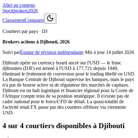
Aller au contenu
Stockbrokers
2026
Classement
Comparer
Courtiers par pays
·
DJ
Brokers actions à Djibouti, 2026
Suivi par
Équipe de révision indépendante
·
Mis à jour
14 juillet 2026
Djibouti opère un currency board ancré sur l'USD — le franc
djiboutien (DJF) est arrimé à l'USD à 177,721 depuis 1949,
éliminant le frottement de conversion pour le trading libellé en USD.
La Banque Centrale de Djibouti supervise les banques, mais le pays
n'a pas de bourse active ni de régulateur des marchés de capitaux.
Djibouti est un hub logistique et financier régional pour la Corne de
l'Afrique compte tenu de sa position stratégique. Il n'existe pas de
cadre national pour le forex/CFD de détail. La quasi-totalité de
l'activité retail FX passe par des courtiers offshore via virements
USD.
4 sur 4 courtiers disponibles à Djibouti