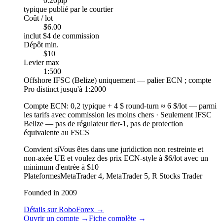
0.20
pip
typique publié par le courtier
Coût / lot
$6.00
inclut $4 de commission
Dépôt min.
$10
Levier max
1:500
Offshore IFSC (Belize) uniquement — palier ECN ; compte
Pro distinct jusqu'à 1:2000
Compte ECN
:
0,2 typique + 4 $ round-turn ≈ 6 $/lot — parmi
les tarifs avec commission les moins chers
·
Seulement IFSC
Belize — pas de régulateur tier-1, pas de protection
équivalente au FSCS
Convient si
Vous êtes dans une juridiction non restreinte et
non-axée UE et voulez des prix ECN-style à $6/lot avec un
minimum d'entrée à $10
Plateformes
MetaTrader 4, MetaTrader 5, R Stocks Trader
Founded in 2009
Détails sur RoboForex
→
Ouvrir un compte
→
Fiche complète
→