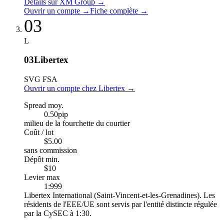
Détails sur XM Group
→
Ouvrir un compte
→
Fiche complète
→
03
L
03
Libertex
SVG FSA
Ouvrir un compte chez Libertex
→
Spread moy.
0.50
pip
milieu de la fourchette du courtier
Coût / lot
$5.00
sans commission
Dépôt min.
$10
Levier max
1:999
Libertex International (Saint-Vincent-et-les-Grenadines). Les
résidents de l'EEE/UE sont servis par l'entité distincte régulée
par la CySEC à 1:30.