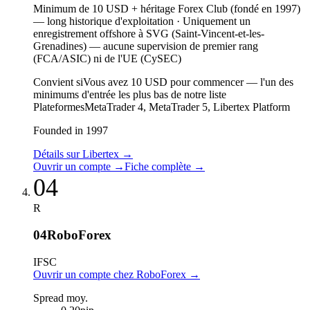
Minimum de 10 USD + héritage Forex Club (fondé en 1997)
—
long historique d'exploitation
·
Uniquement un
enregistrement offshore à SVG (Saint-Vincent-et-les-
Grenadines) — aucune supervision de premier rang
(FCA/ASIC) ni de l'UE (CySEC)
Convient si
Vous avez 10 USD pour commencer — l'un des
minimums d'entrée les plus bas de notre liste
Plateformes
MetaTrader 4, MetaTrader 5, Libertex Platform
Founded in 1997
Détails sur Libertex
→
Ouvrir un compte
→
Fiche complète
→
04
R
04
RoboForex
IFSC
Ouvrir un compte chez RoboForex
→
Spread moy.