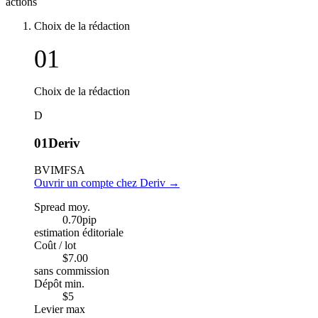
actions
Choix de la rédaction
01
Choix de la rédaction
D
01
Deriv
BVI
MFSA
Ouvrir un compte chez Deriv
→
Spread moy.
0.70
pip
estimation éditoriale
Coût / lot
$7.00
sans commission
Dépôt min.
$5
Levier max