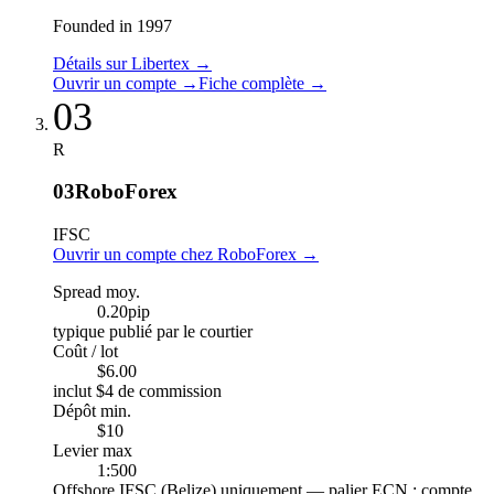
Founded in 1997
Détails sur Libertex
→
Ouvrir un compte
→
Fiche complète
→
03
R
03
RoboForex
IFSC
Ouvrir un compte chez RoboForex
→
Spread moy.
0.20
pip
typique publié par le courtier
Coût / lot
$6.00
inclut $4 de commission
Dépôt min.
$10
Levier max
1:500
Offshore IFSC (Belize) uniquement — palier ECN ; compte