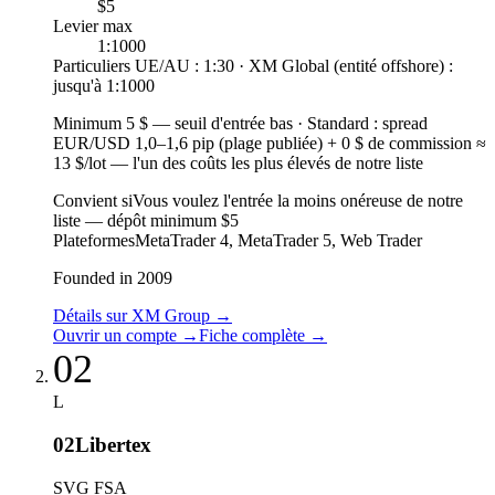
$5
Levier max
1:1000
Particuliers UE/AU : 1:30 · XM Global (entité offshore) :
jusqu'à 1:1000
Minimum 5 $
—
seuil d'entrée bas
·
Standard : spread
EUR/USD 1,0–1,6 pip (plage publiée) + 0 $ de commission ≈
13 $/lot — l'un des coûts les plus élevés de notre liste
Convient si
Vous voulez l'entrée la moins onéreuse de notre
liste — dépôt minimum $5
Plateformes
MetaTrader 4, MetaTrader 5, Web Trader
Founded in 2009
Détails sur XM Group
→
Ouvrir un compte
→
Fiche complète
→
02
L
02
Libertex
SVG FSA