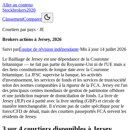
Aller au contenu
Stockbrokers
2026
Classement
Comparer
Courtiers par pays
·
JE
Brokers actions à Jersey, 2026
Suivi par
Équipe de révision indépendante
·
Mis à jour
14 juillet 2026
Le Bailliage de Jersey est une dépendance de la Couronne
britannique — ne fait pas partie du Royaume-Uni ni de l'UE mais a
des liens constitutionnels de longue date avec la Couronne
britannique. La JFSC supervise la banque, les activités
d'investissement, les services de fonds et les services de trust/société
selon des normes comparables à la rigueur de la FCA. Jersey est l'un
des principaux centres mondiaux de gestion de patrimoine offshore
et une juridiction majeure de domiciliation de fonds. La livre de
Jersey (JEP) est à parité avec la livre sterling (GBP) et circule de
manière interchangeable. Il n'existe pas de cadre spécifique pour le
forex/CFD de détail, mais des courtiers passeportés FCA servent les
résidents de Jersey.
3 sur 4 courtiers disponibles à Jersey