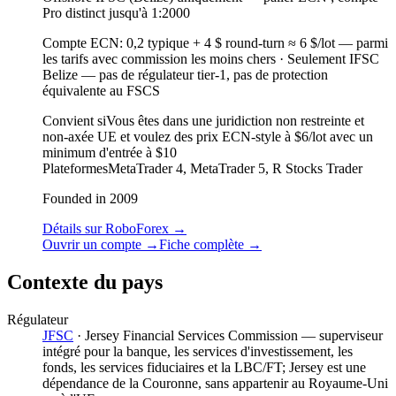
Pro distinct jusqu'à 1:2000
Compte ECN
:
0,2 typique + 4 $ round-turn ≈ 6 $/lot — parmi
les tarifs avec commission les moins chers
·
Seulement IFSC
Belize — pas de régulateur tier-1, pas de protection
équivalente au FSCS
Convient si
Vous êtes dans une juridiction non restreinte et
non-axée UE et voulez des prix ECN-style à $6/lot avec un
minimum d'entrée à $10
Plateformes
MetaTrader 4, MetaTrader 5, R Stocks Trader
Founded in 2009
Détails sur RoboForex
→
Ouvrir un compte
→
Fiche complète
→
Contexte du pays
Régulateur
JFSC
·
Jersey Financial Services Commission — superviseur
intégré pour la banque, les services d'investissement, les
fonds, les services fiduciaires et la LBC/FT; Jersey est une
dépendance de la Couronne, sans appartenir au Royaume-Uni