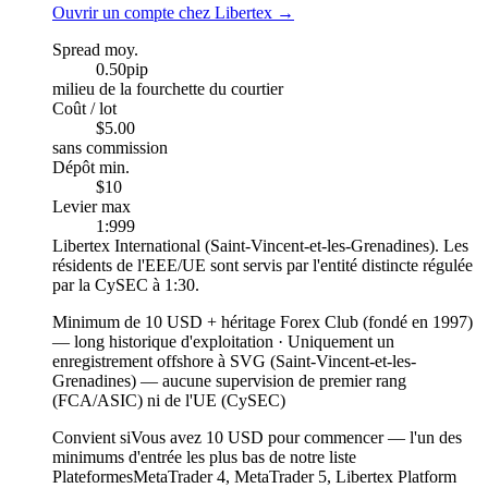
Ouvrir un compte chez Libertex
→
Spread moy.
0.50
pip
milieu de la fourchette du courtier
Coût / lot
$5.00
sans commission
Dépôt min.
$10
Levier max
1:999
Libertex International (Saint-Vincent-et-les-Grenadines). Les
résidents de l'EEE/UE sont servis par l'entité distincte régulée
par la CySEC à 1:30.
Minimum de 10 USD + héritage Forex Club (fondé en 1997)
—
long historique d'exploitation
·
Uniquement un
enregistrement offshore à SVG (Saint-Vincent-et-les-
Grenadines) — aucune supervision de premier rang
(FCA/ASIC) ni de l'UE (CySEC)
Convient si
Vous avez 10 USD pour commencer — l'un des
minimums d'entrée les plus bas de notre liste
Plateformes
MetaTrader 4, MetaTrader 5, Libertex Platform