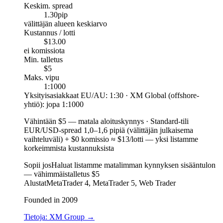
Keskim. spread
1.30
pip
välittäjän alueen keskiarvo
Kustannus / lotti
$13.00
ei komissiota
Min. talletus
$5
Maks. vipu
1:1000
Yksityisasiakkaat EU/AU: 1:30 · XM Global (offshore-
yhtiö): jopa 1:1000
Vähintään $5
—
matala aloituskynnys
·
Standard-tili
EUR/USD-spread 1,0–1,6 pipiä (välittäjän julkaisema
vaihteluväli) + $0 komissio ≈ $13/lotti — yksi listamme
korkeimmista kustannuksista
Sopii jos
Haluat listamme matalimman kynnyksen sisääntulon
— vähimmäistalletus $5
Alustat
MetaTrader 4, MetaTrader 5, Web Trader
Founded in 2009
Tietoja: XM Group
→