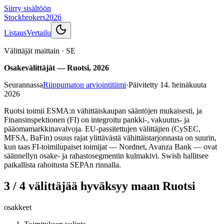
Siirry sisältöön
Stockbrokers
2026
Listaus
Vertailu
Välittäjät maittain
·
SE
Osakevälittäjät — Ruotsi, 2026
Seurannassa
Riippumaton arviointitiimi
·
Päivitetty
14. heinäkuuta
2026
Ruotsi toimii ESMA:n vähittäiskaupan sääntöjen mukaisesti, ja
Finansinspektionen (FI) on integroitu pankki-, vakuutus- ja
pääomamarkkinavalvoja. EU-passitettujen välittäjien (CySEC,
MFSA, BaFin) osuus rajat ylittävästä vähittäistarjonnasta on suurin,
kun taas FI-toimilupaiset toimijat — Nordnet, Avanza Bank — ovat
säännellyn osake- ja rahastosegmentin kulmakivi. Swish hallitsee
paikallista rahoitusta SEPAn rinnalla.
3 / 4 välittäjää hyväksyy maan Ruotsi
osakkeet