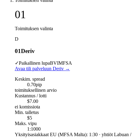
Toimituksen valinta
01
Toimituksen valinta
D
01
Deriv
✓
Paikallinen lupa
BVI
MFSA
Avaa tili palveluun Deriv
→
Keskim. spread
0.70
pip
toimituksellinen arvio
Kustannus / lotti
$7.00
ei komissiota
Min. talletus
$5
Maks. vipu
1:1000
Yksityisasiakkaat EU (MFSA Malta): 1:30 · yhtiöt Labuan /