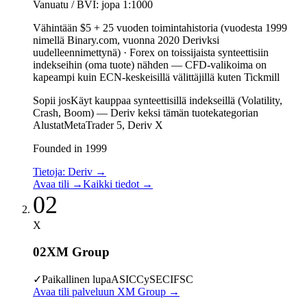
Vanuatu / BVI: jopa 1:1000
Vähintään $5 + 25 vuoden toimintahistoria (vuodesta 1999
nimellä Binary.com, vuonna 2020 Derivksi
uudelleennimettynä)
·
Forex on toissijaista synteettisiin
indekseihin (oma tuote) nähden — CFD-valikoima on
kapeampi kuin ECN-keskeisillä välittäjillä kuten Tickmill
Sopii jos
Käyt kauppaa synteettisillä indekseillä (Volatility,
Crash, Boom) — Deriv keksi tämän tuotekategorian
Alustat
MetaTrader 5, Deriv X
Founded in 1999
Tietoja: Deriv
→
Avaa tili
→
Kaikki tiedot
→
02
X
02
XM Group
✓
Paikallinen lupa
ASIC
CySEC
IFSC
Avaa tili palveluun XM Group
→