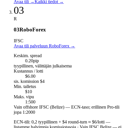
Avaa tili
→
Kaikki tiedot
→
03
R
03
RoboForex
IFSC
Avaa tili palveluun RoboForex
→
Keskim. spread
0.20
pip
tyypillinen, välittäjän julkaisema
Kustannus / lotti
$6.00
sis. komission $4
Min. talletus
$10
Maks. vipu
1:500
Vain offshore IFSC (Belize) — ECN-taso; erillinen Pro-tili
jopa 1:2000
ECN-tili
:
0,2 tyypillinen + $4 round-turn ≈ $6/lotti —
listamme halvimpia komissiotasoja
·
Vain IFSC Belize — ei