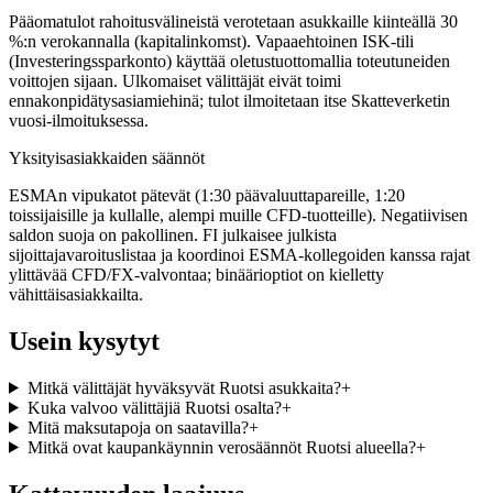
Pääomatulot rahoitusvälineistä verotetaan asukkaille kiinteällä 30
%:n verokannalla (kapitalinkomst). Vapaaehtoinen ISK-tili
(Investeringssparkonto) käyttää oletustuottomallia toteutuneiden
voittojen sijaan. Ulkomaiset välittäjät eivät toimi
ennakonpidätysasiamiehinä; tulot ilmoitetaan itse Skatteverketin
vuosi-ilmoituksessa.
Yksityisasiakkaiden säännöt
ESMAn vipukatot pätevät (1:30 päävaluuttapareille, 1:20
toissijaisille ja kullalle, alempi muille CFD-tuotteille). Negatiivisen
saldon suoja on pakollinen. FI julkaisee julkista
sijoittajavaroituslistaa ja koordinoi ESMA-kollegoiden kanssa rajat
ylittävää CFD/FX-valvontaa; binäärioptiot on kielletty
vähittäisasiakkailta.
Usein kysytyt
Mitkä välittäjät hyväksyvät Ruotsi asukkaita?
+
Kuka valvoo välittäjiä Ruotsi osalta?
+
Mitä maksutapoja on saatavilla?
+
Mitkä ovat kaupankäynnin verosäännöt Ruotsi alueella?
+