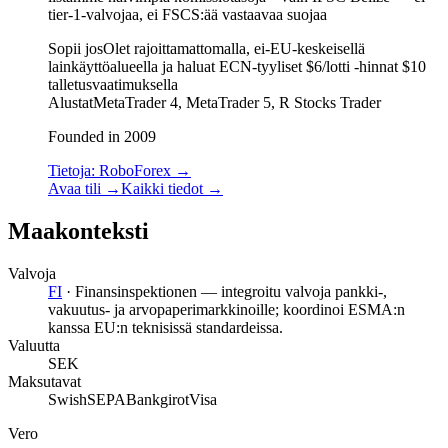
tier-1-valvojaa, ei FSCS:ää vastaavaa suojaa
Sopii jos
Olet rajoittamattomalla, ei-EU-keskeisellä
lainkäyttöalueella ja haluat ECN-tyyliset $6/lotti -hinnat $10
talletusvaatimuksella
Alustat
MetaTrader 4, MetaTrader 5, R Stocks Trader
Founded in 2009
Tietoja: RoboForex
→
Avaa tili
→
Kaikki tiedot
→
Maakonteksti
Valvoja
FI
·
Finansinspektionen — integroitu valvoja pankki-,
vakuutus- ja arvopaperimarkkinoille; koordinoi ESMA:n
kanssa EU:n teknisissä standardeissa.
Valuutta
SEK
Maksutavat
Swish
SEPA
Bankgirot
Visa
Vero